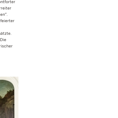
ntforter
reiter
en“.
feierter
ätzte.
 Die
rischer