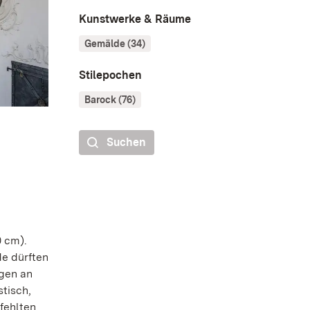
Kunstwerke & Räume
Gemälde (34)
Stilepochen
Barock (76)
Suchen
0 cm).
de dürften
gen an
tisch,
fehlten