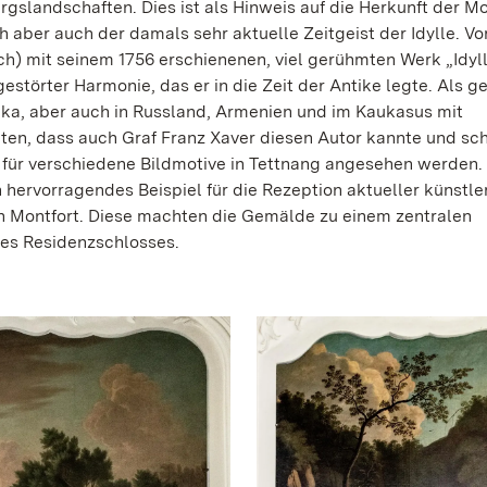
gslandschaften. Dies ist als Hinweis auf die Herkunft der Mo
h aber auch der damals sehr aktuelle Zeitgeist der Idylle. Vor
h) mit seinem 1756 erschienenen, viel gerühmten Werk „Idyll
störter Harmonie, das er in die Zeit der Antike legte. Als ge
ka, aber auch in Russland, Armenien und im Kaukasus mit
lten, dass auch Graf Franz Xaver diesen Autor kannte und sch
 für verschiedene Bildmotive in Tettnang angesehen werden.
hervorragendes Beispiel für die Rezeption aktueller künstle
on Montfort. Diese machten die Gemälde zu einem zentralen
res Residenzschlosses.