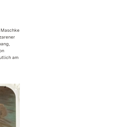
. Maschke
azarener
nang,
von
utlich am