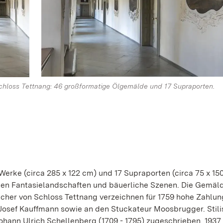
hloss Tettnang: 46 großformatige Ölgemälde und 17 Supraporten.
erke (circa 285 x 122 cm) und 17 Supraporten (circa 75 x 15
eigen Fantasielandschaften und bäuerliche Szenen. Die Gemäl
cher von Schloss Tettnang verzeichnen für 1759 hohe Zahlun
Josef Kauffmann sowie an den Stuckateur Moosbrugger. Stilis
ohann Ulrich Schellenberg (1709 - 1795) zugeschrieben. 1937 