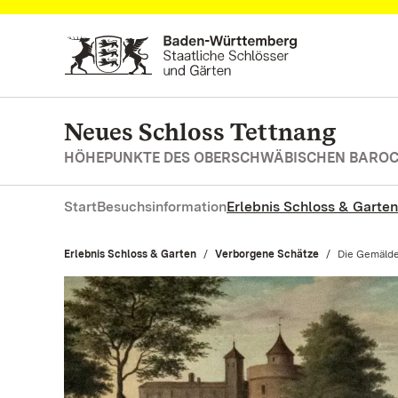
Zum Hauptinhalt springen
Neues Schloss Tettnang
HÖHEPUNKTE DES OBERSCHWÄBISCHEN BARO
Start
Besuchsinformation
Erlebnis Schloss & Garten
Erlebnis Schloss & Garten
Verborgene Schätze
Aktuell:
Die Gemälde