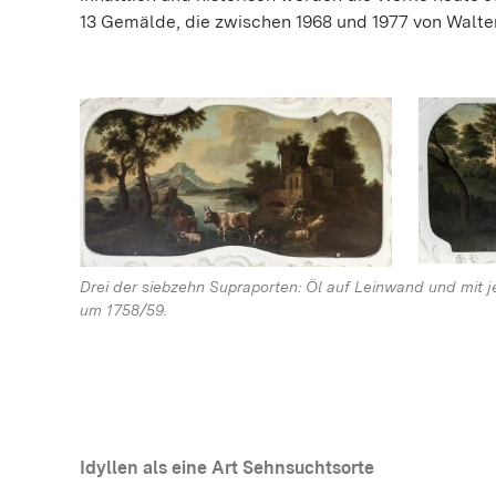
13 Gemälde, die zwischen 1968 und 1977 von Walte
Drei der siebzehn Supraporten: Öl auf Leinwand und mit j
um 1758/59.
Idyllen als eine Art Sehnsuchtsorte