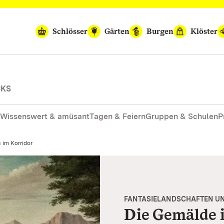
Schlösser
Gärten
Burgen
Klöster
CKS
Wissenswert & amüsant
Tagen & Feiern
Gruppen & Schulen
P
 im Korridor
FANTASIELANDSCHAFTEN UN
Die Gemälde 