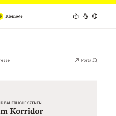
Kleinode
resse
Portal
D BÄUERLICHE SZENEN
im Korridor