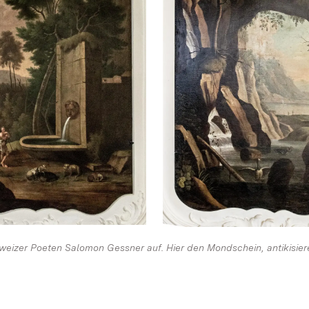
hweizer Poeten Salomon Gessner auf. Hier den Mondschein, antikisie