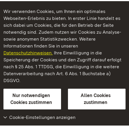
Wir verwenden Cookies, um Ihnen ein optimales
Webseiten-Erlebnis zu bieten. In erster Linie handelt es
Kommen. Staunen. Genießen.
sich dabei um Cookies, die für den Betrieb der Seite
notwendig sind. Zudem nutzen wir Cookies zu Analyse-
sowie anonymen Statistikzwecken. Weitere
Informationen finden Sie in unseren
Datenschutzhinweisen.
Ihre Einwilligung in die
Neues Schloss Tettnang
Speicherung der Cookies und den Zugriff darauf erfolgt
nach § 25 Abs. 1 TTDSG, die Einwilligung in die weitere
Staatliche Schlösser und Gärten Baden-Württemberg
Datenverarbeitung nach Art. 6 Abs. 1 Buchstabe a)
DSGVO.
Kontakt
FAQ
Impressum
Datenschutz
Gebärdensprache
Leichte Sprache
Erklärung zur Barrierefreiheit
Nur notwendigen
Allen Cookies
BITV-konform (geprüfte Seiten)
Cookies zustimmen
zustimmen
Cookie-Einstellungen anzeigen
Weiteres
Portal
Monumente