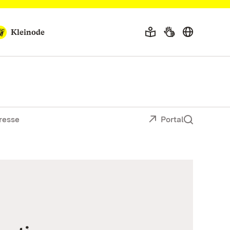
Kleinode
resse
Portal