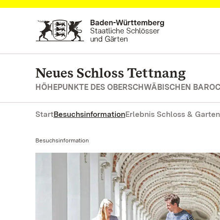
Zum Hauptinhalt springen
Neues Schloss Tettnang
HÖHEPUNKTE DES OBERSCHWÄBISCHEN BARO
Start
Besuchsinformation
Erlebnis Schloss & Garten
Aktuell:
Besuchsinformation