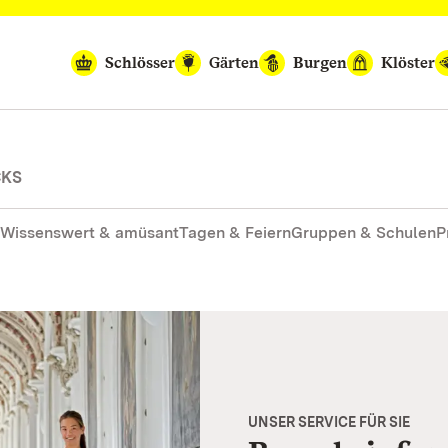
Schlösser
Gärten
Burgen
Klöster
CKS
Wissenswert & amüsant
Tagen & Feiern
Gruppen & Schulen
P
UNSER SERVICE FÜR SIE