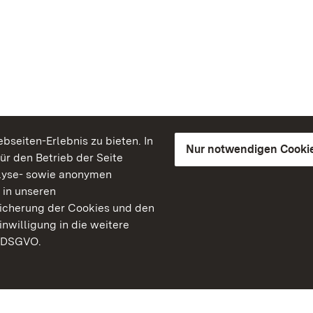
seiten-Erlebnis zu bieten. In
Nur notwendigen Cooki
für den Betrieb der Seite
lyse- sowie anonymen
 in unseren
peicherung der Cookies und den
inwilligung in die weitere
) DSGVO.
Staatliche Schlösser un
Baden-Württemberg
Kontakt