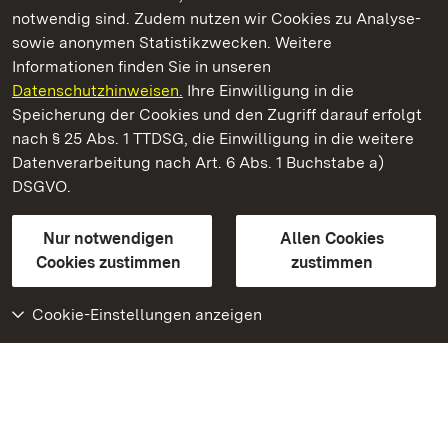
notwendig sind. Zudem nutzen wir Cookies zu Analyse-
sowie anonymen Statistikzwecken. Weitere
Informationen finden Sie in unseren
Datenschutzhinweisen.
Ihre Einwilligung in die
Neues Schloss Tettnang
Speicherung der Cookies und den Zugriff darauf erfolgt
nach § 25 Abs. 1 TTDSG, die Einwilligung in die weitere
Staatliche Schlösser und Gärten Baden-Württemberg
Datenverarbeitung nach Art. 6 Abs. 1 Buchstabe a)
DSGVO.
Kontakt
FAQ
Impressum
Datenschutz
Gebärdensprache
Leichte Sprache
Erklärung zur Barrierefreiheit
Nur notwendigen
Allen Cookies
BITV-konform (geprüfte Seiten)
Cookies zustimmen
zustimmen
Cookie-Einstellungen anzeigen
Weiteres
Portal
Monumente
Besuchen Sie uns auf
Facebook
Besuchen Sie uns auf
Instagram