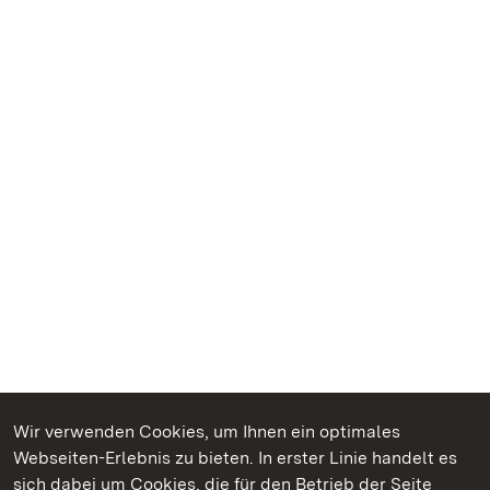
Wir verwenden Cookies, um Ihnen ein optimales
Webseiten-Erlebnis zu bieten. In erster Linie handelt es
Kommen. Staunen. Genießen.
sich dabei um Cookies, die für den Betrieb der Seite