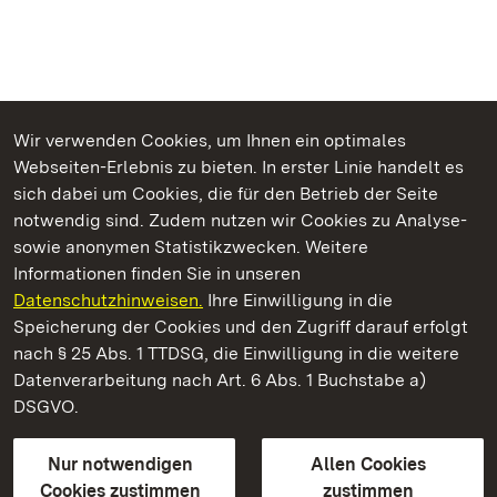
Wir verwenden Cookies, um Ihnen ein optimales
Webseiten-Erlebnis zu bieten. In erster Linie handelt es
Kommen. Staunen. Genießen.
sich dabei um Cookies, die für den Betrieb der Seite
notwendig sind. Zudem nutzen wir Cookies zu Analyse-
sowie anonymen Statistikzwecken. Weitere
Informationen finden Sie in unseren
Datenschutzhinweisen.
Ihre Einwilligung in die
Neues Schloss Tettnang
Speicherung der Cookies und den Zugriff darauf erfolgt
nach § 25 Abs. 1 TTDSG, die Einwilligung in die weitere
Staatliche Schlösser und Gärten Baden-Württemberg
Datenverarbeitung nach Art. 6 Abs. 1 Buchstabe a)
DSGVO.
Kontakt
FAQ
Impressum
Datenschutz
Gebärdensprache
Leichte Sprache
Erklärung zur Barrierefreiheit
Nur notwendigen
Allen Cookies
BITV-konform (geprüfte Seiten)
Cookies zustimmen
zustimmen