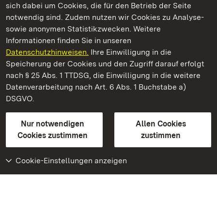
sich dabei um Cookies, die für den Betrieb der Seite
notwendig sind. Zudem nutzen wir Cookies zu Analyse-
sowie anonymen Statistikzwecken. Weitere
Informationen finden Sie in unseren
Datenschutzhinweisen.
Ihre Einwilligung in die
Neues Schloss Tettnang
Speicherung der Cookies und den Zugriff darauf erfolgt
nach § 25 Abs. 1 TTDSG, die Einwilligung in die weitere
Staatliche Schlösser und Gärten Baden-Württemberg
Datenverarbeitung nach Art. 6 Abs. 1 Buchstabe a)
DSGVO.
Kontakt
FAQ
Impressum
Datenschutz
Gebärdensprache
Leichte Sprache
Erklärung zur Barrierefreiheit
Nur notwendigen
Allen Cookies
BITV-konform (geprüfte Seiten)
Cookies zustimmen
zustimmen
Cookie-Einstellungen anzeigen
Weiteres
Portal
Monumente
Besuchen Sie uns auf
Facebook
Besuchen Sie uns auf