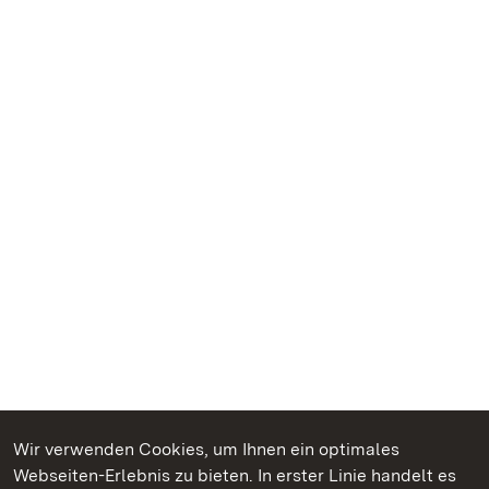
Wir verwenden Cookies, um Ihnen ein optimales
Webseiten-Erlebnis zu bieten. In erster Linie handelt es
Kommen. Staunen. Genießen.