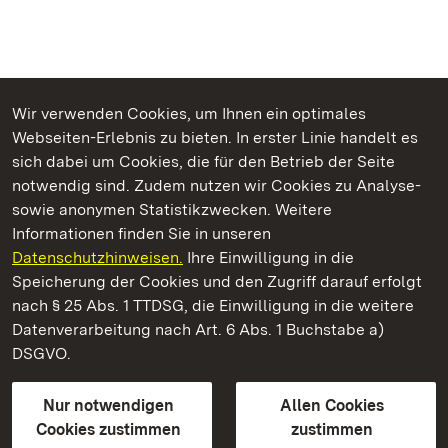
Wir verwenden Cookies, um Ihnen ein optimales
Webseiten-Erlebnis zu bieten. In erster Linie handelt es
Kommen. Staunen. Genießen.
sich dabei um Cookies, die für den Betrieb der Seite
notwendig sind. Zudem nutzen wir Cookies zu Analyse-
sowie anonymen Statistikzwecken. Weitere
Informationen finden Sie in unseren
Datenschutzhinweisen.
Ihre Einwilligung in die
Neues Schloss Tettnang
Speicherung der Cookies und den Zugriff darauf erfolgt
nach § 25 Abs. 1 TTDSG, die Einwilligung in die weitere
Staatliche Schlösser und Gärten Baden-Württemberg
Datenverarbeitung nach Art. 6 Abs. 1 Buchstabe a)
DSGVO.
Kontakt
FAQ
Impressum
Datenschutz
Gebärdensprache
Leichte Sprache
Erklärung zur Barrierefreiheit
Nur notwendigen
Allen Cookies
BITV-konform (geprüfte Seiten)
Cookies zustimmen
zustimmen