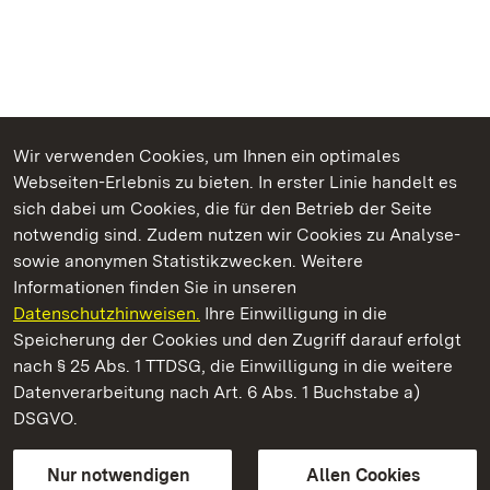
Wir verwenden Cookies, um Ihnen ein optimales
Webseiten-Erlebnis zu bieten. In erster Linie handelt es
Kommen. Staunen. Genießen.
sich dabei um Cookies, die für den Betrieb der Seite
notwendig sind. Zudem nutzen wir Cookies zu Analyse-
sowie anonymen Statistikzwecken. Weitere
Informationen finden Sie in unseren
Datenschutzhinweisen.
Ihre Einwilligung in die
Neues Schloss Tettnang
Speicherung der Cookies und den Zugriff darauf erfolgt
nach § 25 Abs. 1 TTDSG, die Einwilligung in die weitere
Staatliche Schlösser und Gärten Baden-Württemberg
Datenverarbeitung nach Art. 6 Abs. 1 Buchstabe a)
DSGVO.
Kontakt
FAQ
Impressum
Datenschutz
Gebärdensprache
Leichte Sprache
Erklärung zur Barrierefreiheit
Nur notwendigen
Allen Cookies