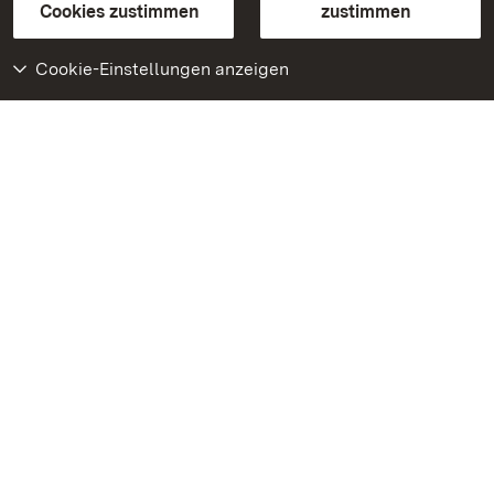
BITV-konform (geprüfte Seiten)
Cookies zustimmen
zustimmen
Cookie-Einstellungen anzeigen
Weiteres
Portal
Monumente
Besuchen Sie uns auf
Facebook
Besuchen Sie uns auf
Instagram
Besuchen Sie uns auf
Youtube
Lernen Sie unsere Apps
kennen
Google Play Store
App Store für iPhone