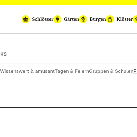
Schlösser
Gärten
Burgen
Klöster
CKS
Wissenswert & amüsant
Tagen & Feiern
Gruppen & Schulen
P