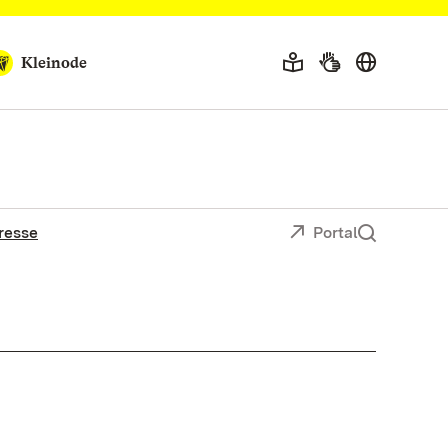
Kleinode
resse
Portal