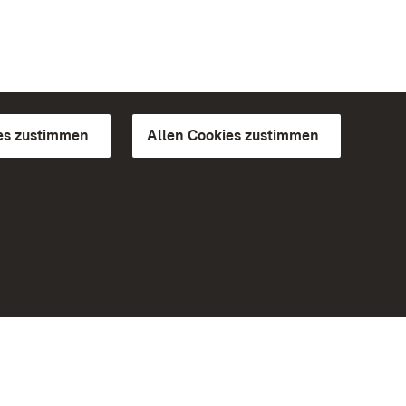
es zustimmen
Allen Cookies zustimmen
d Gärten
Weiteres
Portal
Monumente
Besuchen Sie uns auf Facebook
Besuchen Sie uns auf Instagram
Besuchen Sie uns auf Youtube