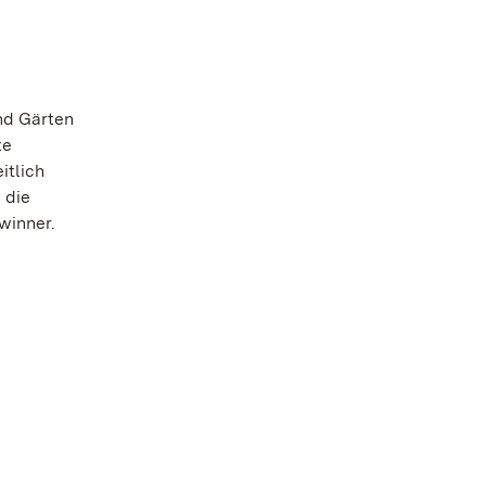
nd Gärten
te
itlich
 die
winner.