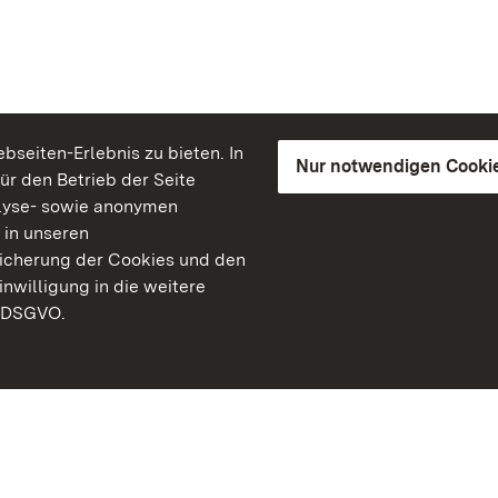
seiten-Erlebnis zu bieten. In
Nur notwendigen Cooki
für den Betrieb der Seite
lyse- sowie anonymen
 in unseren
peicherung der Cookies und den
inwilligung in die weitere
) DSGVO.
Staatliche Schlösser un
Baden-Württemberg
Kontakt
FAQ
Impressum
Datenschutz