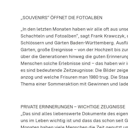
„SOUVENIRS“ ÖFFNET DIE FOTOALBEN
„In den letzten Monaten haben wir alle oft aus uns
Schachteln und Fotoalben“, sagt Frank Krawczyk, 
Schlössern und Gärten Baden-Württemberg. Ausflü
Gärten, große Ereignisse – von der Hochzeit bis zu
über die Generationen hinweg die guten Erinnerunge
Menschen solche Erlebnisse sind – das haben wir 
es sind bedeutende Zeitzeugnisse: Die Bilder zeige
anzog und welche Frisuren man 1980 trug. Die Sta
Thema einer Sommeraktion mit Gewinnen und laden 
PRIVATE ERINNERUNGEN – WICHTIGE ZEUGNISSE
„Das sind alles liebenswerte Dokumente des eige
uns im Leben wichtig ist und dass das schon seit 
Monaten haben viele Menschen die Zeit genutzt u