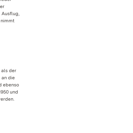
er
 Ausflug,
d nimmt
 als der
 an die
nd ebenso
1950 und
werden.