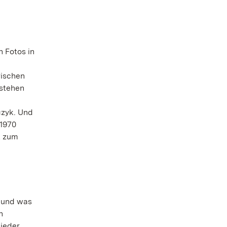
n Fotos in
rischen
tstehen
czyk. Und
 1970
t zum
n und was
n
ieder