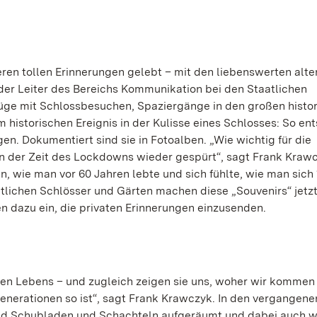
eren tollen Erinnerungen gelebt – mit den liebenswerten alte
der Leiter des Bereichs Kommunikation bei den Staatlichen
ge mit Schlossbesuchen, Spaziergänge in den großen histo
m historischen Ereignis in der Kulisse eines Schlosses: So en
n. Dokumentiert sind sie in Fotoalben. „Wie wichtig für die
in der Zeit des Lockdowns wieder gespürt“, sagt Frank Kraw
n, wie man vor 60 Jahren lebte und sich fühlte, wie man sich
atlichen Schlösser und Gärten machen diese „Souvenirs“ jetz
dazu ein, die privaten Erinnerungen einzusenden.
nen Lebens – und zugleich zeigen sie uns, woher wir komme
Generationen so ist“, sagt Frank Krawczyk. In den vergangene
nd Schubladen und Schachteln aufgeräumt und dabei auch w