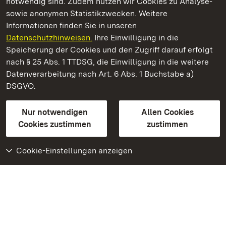
notwendig sind. Zudem nutzen wir Cookies zu Analyse-
sowie anonymen Statistikzwecken. Weitere
Informationen finden Sie in unseren
Datenschutzhinweisen.
Ihre Einwilligung in die
Neues Schloss Tettnang
Speicherung der Cookies und den Zugriff darauf erfolgt
nach § 25 Abs. 1 TTDSG, die Einwilligung in die weitere
Staatliche Schlösser und Gärten Baden-Württemberg
Datenverarbeitung nach Art. 6 Abs. 1 Buchstabe a)
DSGVO.
Kontakt
FAQ
Impressum
Datenschutz
Gebärdensprache
Leichte Sprache
Erklärung zur Barrierefreiheit
Nur notwendigen
Allen Cookies
BITV-konform (geprüfte Seiten)
Cookies zustimmen
zustimmen
Cookie-Einstellungen anzeigen
Weiteres
Portal
Monumente
Besuchen Sie uns auf
Facebook
Besuchen Sie uns auf
Instagram