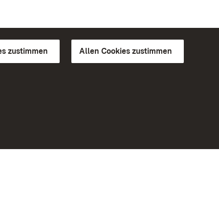
es zustimmen
Allen Cookies zustimmen
d Gärten
Weiteres
Portal
Monumente
Besuchen Sie uns auf Facebook
Besuchen Sie uns auf Instagram
Besuchen Sie uns auf Youtube
Lernen Sie unsere Apps kennen