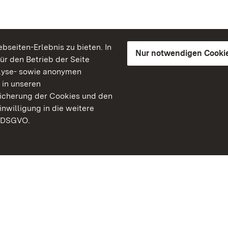
seiten-Erlebnis zu bieten. In
Nur notwendigen Cooki
für den Betrieb der Seite
lyse- sowie anonymen
 in unseren
peicherung der Cookies und den
inwilligung in die weitere
) DSGVO.
Staatliche Schlösser un
Baden-Württemberg
Kontakt
FAQ
Impressum
Datenschutz
Gebärdensprache
Leichte Sprache