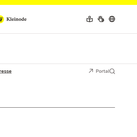
Kleinode
resse
Portal