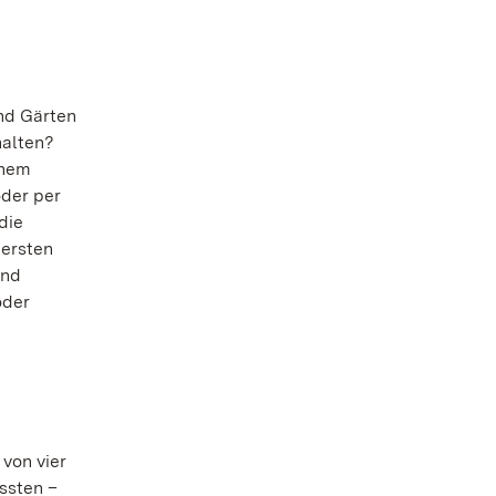
und Gärten
halten?
inem
der per
die
 ersten
und
oder
 von vier
ssten –