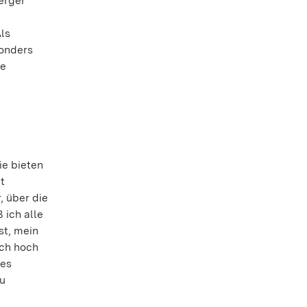
berger
ls
sonders
te
ie bieten
t
, über die
 ich alle
st, mein
och hoch
nes
zu