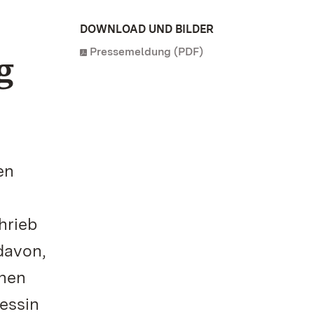
DOWNLOAD UND BILDER
Pressemeldung (PDF)
g
en
hrieb
 davon,
chen
essin