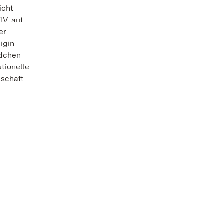
icht
IV. auf
er
igin
ädchen
utionelle
tschaft