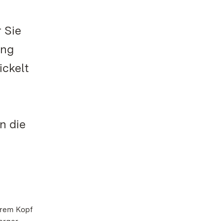
 Sie
ung
ickelt
n die
arem Kopf