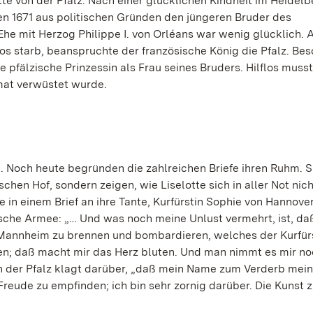
tte von der Pfalz. Nach einer glücklichen Kindheit im Heidel
ten 1671 aus politischen Gründen den jüngeren Bruder des
he mit Herzog Philippe I. von Orléans war wenig glücklich. A
rlos starb, beanspruchte der französische König die Pfalz. Be
 pfälzische Prinzessin als Frau seines Bruders. Hilflos muss
imat verwüstet wurde.
b. Noch heute begründen die zahlreichen Briefe ihren Ruhm. S
chen Hof, sondern zeigen, wie Liselotte sich in aller Not nich
 in einem Brief an ihre Tante, Kurfürstin Sophie von Hannover
he Armee: „… Und was noch meine Unlust vermehrt, ist, daß
 Mannheim zu brennen und bombardieren, welches der Kurfür
ssen; daß macht mir das Herz bluten. Und man nimmt es mir n
von der Pfalz klagt darüber, „daß mein Name zum Verderb mei
Freude zu empfinden; ich bin sehr zornig darüber. Die Kunst 