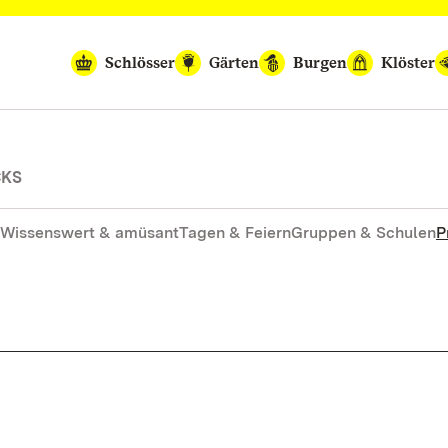
Schlösser
Gärten
Burgen
Klöster
CKS
Wissenswert & amüsant
Tagen & Feiern
Gruppen & Schulen
P