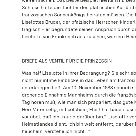
weitermachen. Das beste Beispiel hierfür ist Liselo
Schloss hatte die Tochter des pfälzischen Kurfürs
französischen Sonnenkönigs heiraten müssen. Die E
Liselottes Bruder, der pfälzische Herrscher, kinde
tragisch – er begründete seinen Anspruch durch die
Liselotte von Frankreich aus zusehen, wie ihre He
BRIEFE ALS VENTIL FÜR DIE PRINZESSIN
Was half Liselotte in ihrer Bedrängung? Sie schrie
nicht nur intime Einblicke in das Leben am französis
unterkriegen ließ. Am 10. November 1688 schrieb sie
drohende Einnahme Mannheims durch die französisc
Tag hören muß, wie man sich präpariert, das gute
Herr Vater selig, mit solchem, Fleiß hat bauen la
vor übel, daß ich traurig darüber bin.“ Liselotte 
Heimatlandes dient. Ich bin weit entfernt, darüber 
heucheln, verstehe ich nicht...“