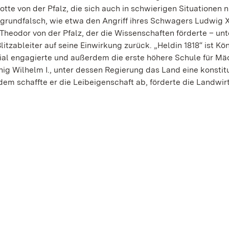
lotte von der Pfalz, die sich auch in schwierigen Situationen n
 grundfalsch, wie etwa den Angriff ihres Schwagers Ludwig X
l Theodor von der Pfalz, der die Wissenschaften förderte – unt
tzableiter auf seine Einwirkung zurück. „Heldin 1818“ ist Kön
zial engagierte und außerdem die erste höhere Schule für M
ig Wilhelm I., unter dessen Regierung das Land eine konstit
em schaffte er die Leibeigenschaft ab, förderte die Landwir