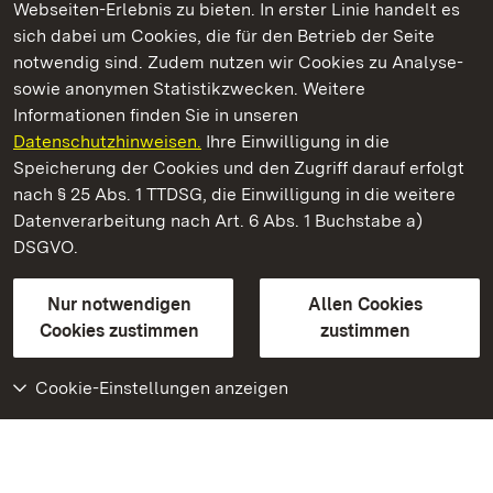
Webseiten-Erlebnis zu bieten. In erster Linie handelt es
Kommen. Staunen. Genießen.
sich dabei um Cookies, die für den Betrieb der Seite
notwendig sind. Zudem nutzen wir Cookies zu Analyse-
sowie anonymen Statistikzwecken. Weitere
Informationen finden Sie in unseren
Datenschutzhinweisen.
Ihre Einwilligung in die
Neues Schloss Tettnang
Speicherung der Cookies und den Zugriff darauf erfolgt
nach § 25 Abs. 1 TTDSG, die Einwilligung in die weitere
Staatliche Schlösser und Gärten Baden-Württemberg
Datenverarbeitung nach Art. 6 Abs. 1 Buchstabe a)
DSGVO.
Kontakt
FAQ
Impressum
Datenschutz
Gebärdensprache
Leichte Sprache
Erklärung zur Barrierefreiheit
Nur notwendigen
Allen Cookies
BITV-konform (geprüfte Seiten)
Cookies zustimmen
zustimmen
Cookie-Einstellungen anzeigen
Weiteres
Portal
Monumente
Besuchen Sie uns auf
Facebook