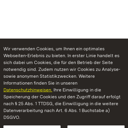
Wir verwenden Cookies, um Ihnen ein optimales
Webseiten-Erlebnis zu bieten. In erster Linie handelt es
Kommen. Staunen. Genießen.
sich dabei um Cookies, die für den Betrieb der Seite
notwendig sind. Zudem nutzen wir Cookies zu Analyse-
sowie anonymen Statistikzwecken. Weitere
Informationen finden Sie in unseren
Datenschutzhinweisen.
Ihre Einwilligung in die
Neues Schloss Tettnang
Speicherung der Cookies und den Zugriff darauf erfolgt
nach § 25 Abs. 1 TTDSG, die Einwilligung in die weitere
Staatliche Schlösser und Gärten Baden-Württemberg
Datenverarbeitung nach Art. 6 Abs. 1 Buchstabe a)
DSGVO.
Kontakt
FAQ
Impressum
Datenschutz
Gebärdensprache
Leichte Sprache