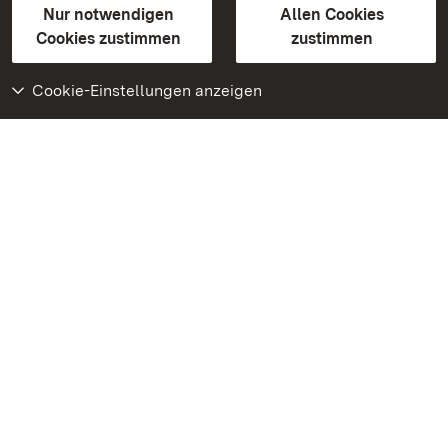
Erklärung zur Barrierefreiheit
Nur notwendigen
Allen Cookies
BITV-konform (geprüfte Seiten)
Cookies zustimmen
zustimmen
Cookie-Einstellungen anzeigen
Weiteres
Portal
Monumente
Besuchen Sie uns auf
Facebook
Besuchen Sie uns auf
Instagram
Besuchen Sie uns auf
Youtube
Lernen Sie unsere Apps
kennen
Google Play Store
App Store für iPhone