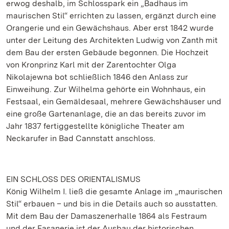
erwog deshalb, im Schlosspark ein „Badhaus im
maurischen Stil“ errichten zu lassen, ergänzt durch eine
Orangerie und ein Gewächshaus. Aber erst 1842 wurde
unter der Leitung des Architekten Ludwig von Zanth mit
dem Bau der ersten Gebäude begonnen. Die Hochzeit
von Kronprinz Karl mit der Zarentochter Olga
Nikolajewna bot schließlich 1846 den Anlass zur
Einweihung. Zur Wilhelma gehörte ein Wohnhaus, ein
Festsaal, ein Gemäldesaal, mehrere Gewächshäuser und
eine große Gartenanlage, die an das bereits zuvor im
Jahr 1837 fertiggestellte königliche Theater am
Neckarufer in Bad Cannstatt anschloss.
EIN SCHLOSS DES ORIENTALISMUS
König Wilhelm I. ließ die gesamte Anlage im „maurischen
Stil“ erbauen – und bis in die Details auch so ausstatten.
Mit dem Bau der Damaszenerhalle 1864 als Festraum
und der Fasanerie ist der Ausbau der historischen