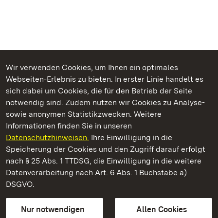
Wir verwenden Cookies, um Ihnen ein optimales
Webseiten-Erlebnis zu bieten. In erster Linie handelt es
Kommen. Staunen. Genießen.
sich dabei um Cookies, die für den Betrieb der Seite
notwendig sind. Zudem nutzen wir Cookies zu Analyse-
sowie anonymen Statistikzwecken. Weitere
Informationen finden Sie in unseren
Datenschutzhinweisen.
Ihre Einwilligung in die
Neues Schloss Tettnang
Speicherung der Cookies und den Zugriff darauf erfolgt
nach § 25 Abs. 1 TTDSG, die Einwilligung in die weitere
Staatliche Schlösser und Gärten Baden-Württemberg
Datenverarbeitung nach Art. 6 Abs. 1 Buchstabe a)
DSGVO.
Kontakt
FAQ
Impressum
Datenschutz
Gebärdensprache
Leichte Sprache
Erklärung zur Barrierefreiheit
Nur notwendigen
Allen Cookies