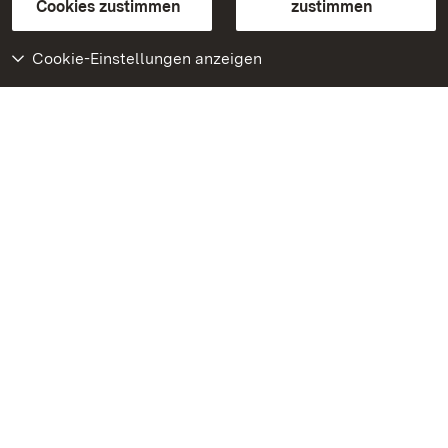
BITV-konform (geprüfte Seiten)
Cookies zustimmen
zustimmen
Cookie-Einstellungen anzeigen
Weiteres
Portal
Monumente
Besuchen Sie uns auf
Facebook
Besuchen Sie uns auf
Instagram
Besuchen Sie uns auf
Youtube
Lernen Sie unsere Apps
kennen
Google Play Store
App Store für iPhone