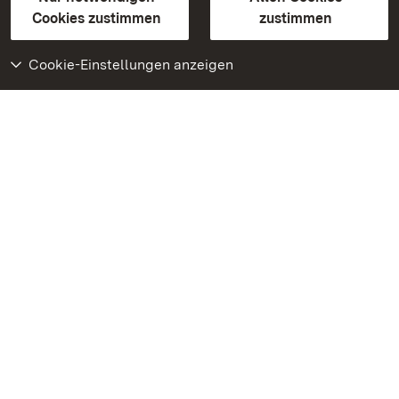
BITV-konform (geprüfte Seiten)
Cookies zustimmen
zustimmen
Cookie-Einstellungen anzeigen
Weiteres
Portal
Monumente
Besuchen Sie uns auf
Facebook
Besuchen Sie uns auf
Instagram
Besuchen Sie uns auf
Youtube
Lernen Sie unsere Apps
kennen
Google Play Store
App Store für iPhone