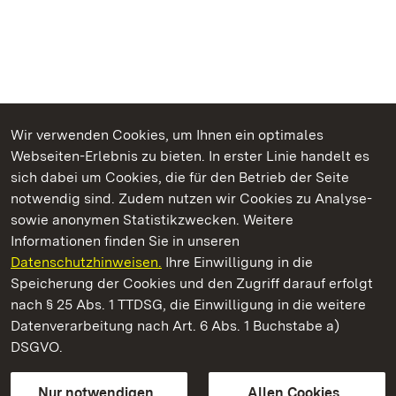
Wir verwenden Cookies, um Ihnen ein optimales
Webseiten-Erlebnis zu bieten. In erster Linie handelt es
Kommen. Staunen. Genießen.
sich dabei um Cookies, die für den Betrieb der Seite
notwendig sind. Zudem nutzen wir Cookies zu Analyse-
sowie anonymen Statistikzwecken. Weitere
Informationen finden Sie in unseren
Datenschutzhinweisen.
Ihre Einwilligung in die
Neues Schloss Tettnang
Speicherung der Cookies und den Zugriff darauf erfolgt
nach § 25 Abs. 1 TTDSG, die Einwilligung in die weitere
Staatliche Schlösser und Gärten Baden-Württemberg
Datenverarbeitung nach Art. 6 Abs. 1 Buchstabe a)
DSGVO.
Kontakt
FAQ
Impressum
Datenschutz
Gebärdensprache
Leichte Sprache
Erklärung zur Barrierefreiheit
Nur notwendigen
Allen Cookies