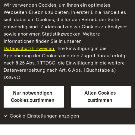
Wir verwenden Cookies, um Ihnen ein optimales
Webseiten-Erlebnis zu bieten. In erster Linie handelt es
Kommen. Staunen. Genießen.
sich dabei um Cookies, die für den Betrieb der Seite
notwendig sind. Zudem nutzen wir Cookies zu Analyse-
sowie anonymen Statistikzwecken. Weitere
Informationen finden Sie in unseren
Datenschutzhinweisen.
Ihre Einwilligung in die
Neues Schloss Tettnang
Speicherung der Cookies und den Zugriff darauf erfolgt
nach § 25 Abs. 1 TTDSG, die Einwilligung in die weitere
Staatliche Schlösser und Gärten Baden-Württemberg
Datenverarbeitung nach Art. 6 Abs. 1 Buchstabe a)
DSGVO.
Kontakt
FAQ
Impressum
Datenschutz
Gebärdensprache
Leichte Sprache
Erklärung zur Barrierefreiheit
Nur notwendigen
Allen Cookies
BITV-konform (geprüfte Seiten)
Cookies zustimmen
zustimmen
Cookie-Einstellungen anzeigen
Weiteres
Portal
Monumente