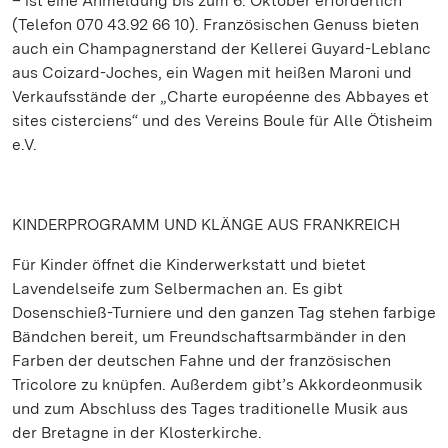
– ist eine Anmeldung bis zum 6. Oktober erforderlich
(Telefon 070 43.92 66 10). Französischen Genuss bieten
auch ein Champagnerstand der Kellerei Guyard-Leblanc
aus Coizard-Joches, ein Wagen mit heißen Maroni und
Verkaufsstände der „Charte européenne des Abbayes et
sites cisterciens“ und des Vereins Boule für Alle Ötisheim
e.V.
KINDERPROGRAMM UND KLÄNGE AUS FRANKREICH
Für Kinder öffnet die Kinderwerkstatt und bietet
Lavendelseife zum Selbermachen an. Es gibt
Dosenschieß-Turniere und den ganzen Tag stehen farbige
Bändchen bereit, um Freundschaftsarmbänder in den
Farben der deutschen Fahne und der französischen
Tricolore zu knüpfen. Außerdem gibt’s Akkordeonmusik
und zum Abschluss des Tages traditionelle Musik aus
der Bretagne in der Klosterkirche.