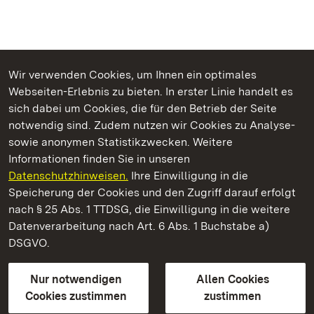
Wir verwenden Cookies, um Ihnen ein optimales
Webseiten-Erlebnis zu bieten. In erster Linie handelt es
Kommen. Staunen. Genießen.
sich dabei um Cookies, die für den Betrieb der Seite
notwendig sind. Zudem nutzen wir Cookies zu Analyse-
sowie anonymen Statistikzwecken. Weitere
Informationen finden Sie in unseren
Datenschutzhinweisen.
Ihre Einwilligung in die
Neues Schloss Tettnang
Speicherung der Cookies und den Zugriff darauf erfolgt
nach § 25 Abs. 1 TTDSG, die Einwilligung in die weitere
Staatliche Schlösser und Gärten Baden-Württemberg
Datenverarbeitung nach Art. 6 Abs. 1 Buchstabe a)
DSGVO.
Kontakt
FAQ
Impressum
Datenschutz
Gebärdensprache
Leichte Sprache
Erklärung zur Barrierefreiheit
Nur notwendigen
Allen Cookies
BITV-konform (geprüfte Seiten)
Cookies zustimmen
zustimmen