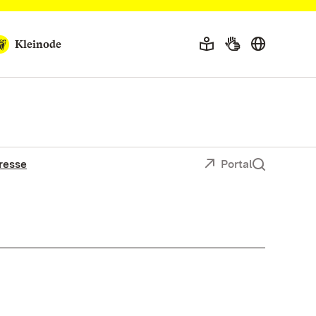
Kleinode
resse
Portal