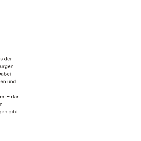
d
s der
Burgen
Dabei
hen und
n
ben – das
en
gen gibt