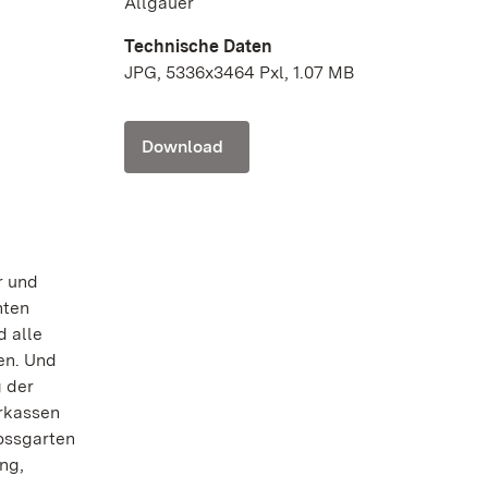
Allgäuer
s
Technische Daten
JPG, 5336x3464 Pxl, 1.07 MB
Download
r und
nten
d alle
en. Und
 der
erkassen
lossgarten
ng,