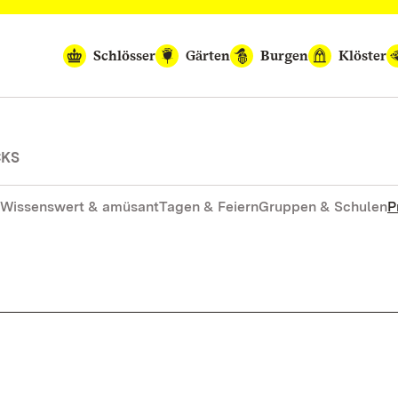
Schlösser
Gärten
Burgen
Klöster
CKS
Wissenswert & amüsant
Tagen & Feiern
Gruppen & Schulen
P