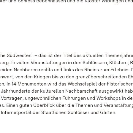
ster und Schloss Bebenhausen und die Klöster Wiblingen un
he Südwesten" – das ist der Titel des aktuellen Themenjahre
g. In vielen Veranstaltungen in den Schlössern, Klöstern, 
iden Nachbaren rechts und links des Rheins zum Erlebnis. 
genwart, von den Kriegen bis zu den grenzüberschreitenden E
en. In 14 Monumenten wird das Wechselspiel der historische
en Jahrhunderte der kulturellen Nachbarschaft ausgewirkt ha
d Vorträgen, ungewöhnlichen Führungen und Workshops in d
es. Einen guten Überblick über die Themen und Veranstaltun
nternetportal der Staatlichen Schlösser und Gärten.