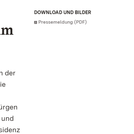
DOWNLOAD UND BILDER
Pressemeldung (PDF)
im
n der
ie
n
Jürgen
 und
sidenz