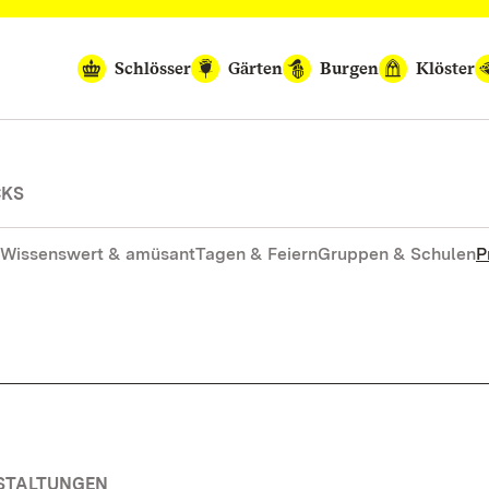
Schlösser
Gärten
Burgen
Klöster
CKS
Wissenswert & amüsant
Tagen & Feiern
Gruppen & Schulen
P
NSTALTUNGEN