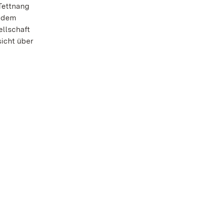
 Tettnang
f dem
llschaft
sicht über