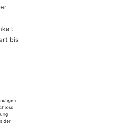
der
mkeit
rt bis
instigen
Schloss
hung
s der