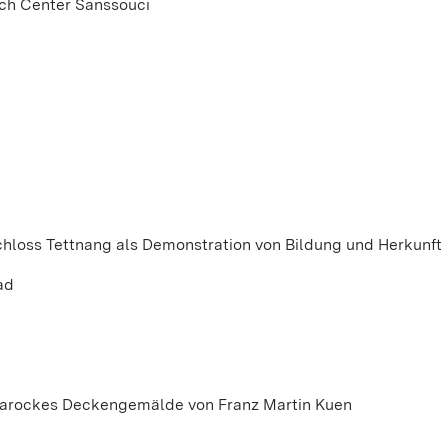
rch Center Sanssouci
chloss Tettnang als Demonstration von Bildung und Herkunft
ad
tbarockes Deckengemälde von Franz Martin Kuen