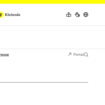
Kleinode
resse
Portal