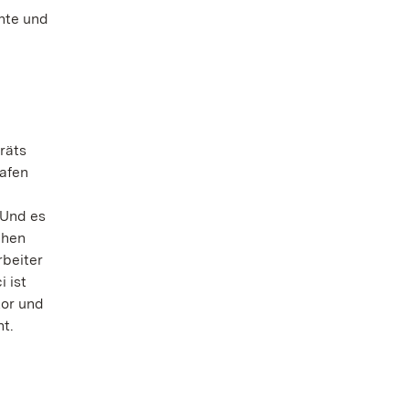
chte und
räts
rafen
 Und es
chen
rbeiter
 ist
tor und
nt.