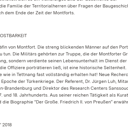
die Familie der Territorialherren über Fragen der Baugeschi
ch dem Ende der Zeit der Montforts.
 KOSTBARKEIT
äfin von Montfort. Die streng blickenden Männer auf den Port
u tun. Die Militärs gehörten zur Truppe, die der Montforter G
tnang, sondern verdiente seinen Lebensunterhalt im Dienst der
 Offiziere porträtieren ließ, ist eine historische Seltenheit.
rie wie in Tettnang fast vollständig erhalten hat! Neue Recher
e Epoche der Türkenkriege. Der Referent, Dr. Jürgen Luh, Mita
lin-Brandenburg und Direktor des Research Centers Sanssouci
 und 18. Jahrhunderts. Aus seiner reichen Tätigkeit als Kura
 die Biographie "Der Große. Friedrich II. von Preußen“ erwäh
 2018