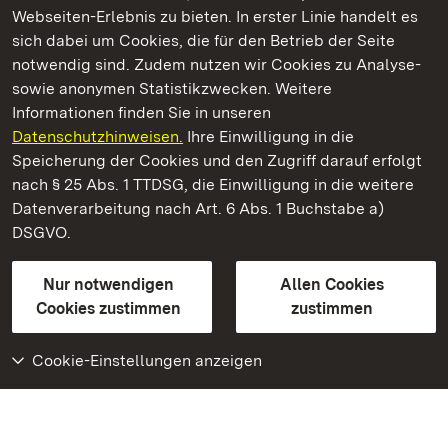
Webseiten-Erlebnis zu bieten. In erster Linie handelt es
Kommen. Staunen. Genießen.
sich dabei um Cookies, die für den Betrieb der Seite
notwendig sind. Zudem nutzen wir Cookies zu Analyse-
sowie anonymen Statistikzwecken. Weitere
Informationen finden Sie in unseren
Datenschutzhinweisen.
Ihre Einwilligung in die
Neues Schloss Tettnang
Speicherung der Cookies und den Zugriff darauf erfolgt
nach § 25 Abs. 1 TTDSG, die Einwilligung in die weitere
Staatliche Schlösser und Gärten Baden-Württemberg
Datenverarbeitung nach Art. 6 Abs. 1 Buchstabe a)
DSGVO.
Kontakt
FAQ
Impressum
Datenschutz
Gebärdensprache
Leichte Sprache
Erklärung zur Barrierefreiheit
Nur notwendigen
Allen Cookies
BITV-konform (geprüfte Seiten)
Cookies zustimmen
zustimmen
Cookie-Einstellungen anzeigen
Weiteres
Portal
Monumente
Besuchen Sie uns auf