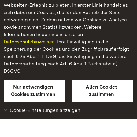
Webseiten-Erlebnis zu bieten. In erster Linie handelt es
Kommen. Staunen. Genießen.
sich dabei um Cookies, die für den Betrieb der Seite
notwendig sind. Zudem nutzen wir Cookies zu Analyse-
sowie anonymen Statistikzwecken. Weitere
Informationen finden Sie in unseren
Datenschutzhinweisen.
Ihre Einwilligung in die
Neues Schloss Tettnang
Speicherung der Cookies und den Zugriff darauf erfolgt
nach § 25 Abs. 1 TTDSG, die Einwilligung in die weitere
Staatliche Schlösser und Gärten Baden-Württemberg
Datenverarbeitung nach Art. 6 Abs. 1 Buchstabe a)
DSGVO.
Kontakt
FAQ
Impressum
Datenschutz
Gebärdensprache
Leichte Sprache
Erklärung zur Barrierefreiheit
Nur notwendigen
Allen Cookies
BITV-konform (geprüfte Seiten)
Cookies zustimmen
zustimmen
Cookie-Einstellungen anzeigen
Weiteres
Portal
Monumente
Besuchen Sie uns auf