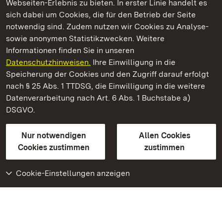
Webseiten-Erlebnis zu bieten. In erster Linie handelt es
Kommen. Staunen. Genießen.
sich dabei um Cookies, die für den Betrieb der Seite
notwendig sind. Zudem nutzen wir Cookies zu Analyse-
sowie anonymen Statistikzwecken. Weitere
Informationen finden Sie in unseren
Datenschutzhinweisen.
Ihre Einwilligung in die
Neues Schloss Tettnang
Speicherung der Cookies und den Zugriff darauf erfolgt
nach § 25 Abs. 1 TTDSG, die Einwilligung in die weitere
Staatliche Schlösser und Gärten Baden-Württemberg
Datenverarbeitung nach Art. 6 Abs. 1 Buchstabe a)
DSGVO.
Kontakt
FAQ
Impressum
Datenschutz
Gebärdensprache
Leichte Sprache
Erklärung zur Barrierefreiheit
Nur notwendigen
Allen Cookies
BITV-konform (geprüfte Seiten)
Cookies zustimmen
zustimmen
Cookie-Einstellungen anzeigen
Weiteres
Portal
Monumente
Besuchen Sie uns auf
Facebook