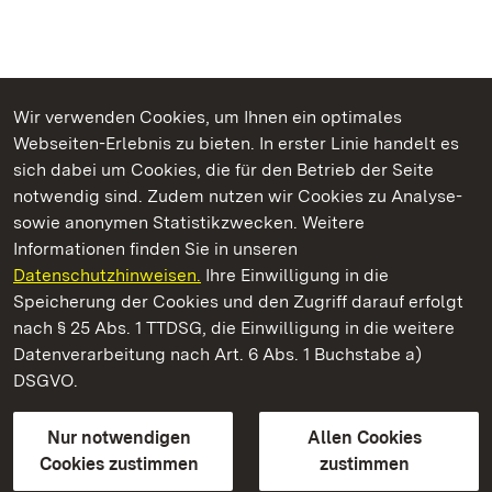
Wir verwenden Cookies, um Ihnen ein optimales
Webseiten-Erlebnis zu bieten. In erster Linie handelt es
Kommen. Staunen. Genießen.
sich dabei um Cookies, die für den Betrieb der Seite
notwendig sind. Zudem nutzen wir Cookies zu Analyse-
sowie anonymen Statistikzwecken. Weitere
Informationen finden Sie in unseren
Datenschutzhinweisen.
Ihre Einwilligung in die
Neues Schloss Tettnang
Speicherung der Cookies und den Zugriff darauf erfolgt
nach § 25 Abs. 1 TTDSG, die Einwilligung in die weitere
Staatliche Schlösser und Gärten Baden-Württemberg
Datenverarbeitung nach Art. 6 Abs. 1 Buchstabe a)
DSGVO.
Kontakt
FAQ
Impressum
Datenschutz
Gebärdensprache
Leichte Sprache
Erklärung zur Barrierefreiheit
Nur notwendigen
Allen Cookies
BITV-konform (geprüfte Seiten)
Cookies zustimmen
zustimmen