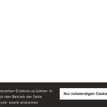
seiten-Erlebnis zu bieten. In
Nur notwendigen Cooki
für den Betrieb der Seite
lyse- sowie anonymen