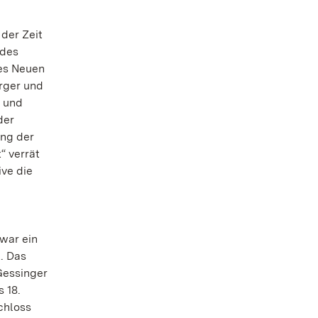
der Zeit
 des
des Neuen
rger und
k und
der
ung der
“ verrät
ive die
 war ein
. Das
Gessinger
 18.
chloss