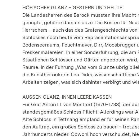
HÖFISCHER GLANZ – GESTERN UND HEUTE
Die Landesherren des Barock mussten ihre Macht n
genügte, gehörte damals dazu. Die Kosten für Neub
Herrschers – auch das des Grafengeschlechts von 
Schlosses noch heute vom Repräsentationsanspruch
Bodenseeraums, Feuchtmayer, Dirr, Moosbrugger un
Freskenmalereien. In einer Sonderführung, die am
Staatlichen Schlösser und Gärten angeboten wird,
Räume. In der Führung „Was vom Glanze übrig blie
die Kunsthistorikerin Lea Dirks, wissenschaftliche
Arbeiten zeigen, was sich dahinter verbirgt und wi
AUSSEN GLANZ, INNEN LEERE KASSEN
Für Graf Anton III. von Montfort (1670–1733), der 
standesgemäßes Schloss Pflicht. Allerdings war An
Alte Schloss in Tettnang empfand er für seinen Ra
den Auftrag, ein großes Schloss zu bauen – trotz se
Jahrhunderts nieder. Obwohl hoch verschuldet, hiel