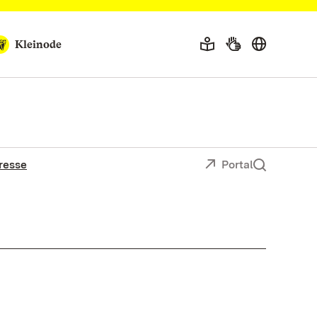
Kleinode
resse
Portal