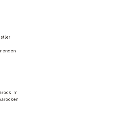
stler
inenden
n
arock im
 barocken