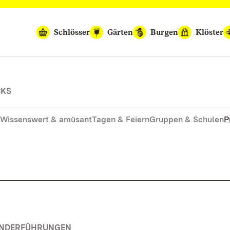
Schlösser
Gärten
Burgen
Klöster
CKS
Wissenswert & amüsant
Tagen & Feiern
Gruppen & Schulen
P
SONDERFÜHRUNGEN