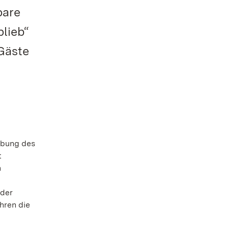
bare
lieb“
Gäste
ebung des
t
n
 der
hren die