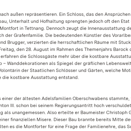
ach außen repräsentieren. Ein Schloss, das den Ansprüchen 
au, Unterhalt und Hofhaltung sprengten jedoch oft den Etat
Montfort in Tettnang. Dennoch zeugt die Innenausstattung 
 der Grafenfamilie. Die bedeutenden Künstler des Vorarlbe
d Brugger, verzierten die herrschaftlichen Räume mit Stuc
 Freitag, den 28. August im Rahmen des Themenjahrs Barock 
 erfahren die Schlossgäste mehr über die kostbare Ausstatt
b – Wanddekorationen als Spiegel der gräflichen Lebenswelt
 Volontärin der Staatlichen Schlösser und Gärten, welche Mot
e die kostbare Ausstattung entstand.
aus einer der ältesten Adelsfamilien Oberschwabens stammte,
ton III. schon bei seinem Regierungsantritt hoch verschuldet
ng als unangemessen. Also erteilte er Baumeister Christoph 
iner finanziellen Misere. Dieser Bau brannte bereits Mitte des
ten es die Montforter für eine Frage der Familienehre, das S