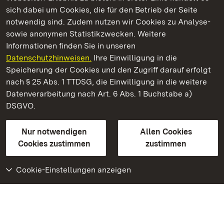
Kommen. Staunen. Genießen.
sich dabei um Cookies, die für den Betrieb der Seite
notwendig sind. Zudem nutzen wir Cookies zu Analyse-
sowie anonymen Statistikzwecken. Weitere
Informationen finden Sie in unseren
Datenschutzhinweisen.
Ihre Einwilligung in die
Neues Schloss Tettnang
Speicherung der Cookies und den Zugriff darauf erfolgt
nach § 25 Abs. 1 TTDSG, die Einwilligung in die weitere
Staatliche Schlösser und Gärten Baden-Württemberg
Datenverarbeitung nach Art. 6 Abs. 1 Buchstabe a)
DSGVO.
Kontakt
FAQ
Impressum
Datenschutz
Gebärdensprache
Leichte Sprache
Erklärung zur Barrierefreiheit
Nur notwendigen
Allen Cookies
BITV-konform (geprüfte Seiten)
Cookies zustimmen
zustimmen
Cookie-Einstellungen anzeigen
Weiteres
Portal
Monumente
Besuchen Sie uns auf
Facebook