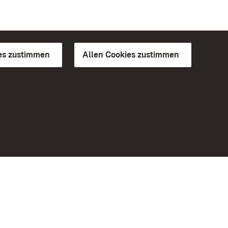
es zustimmen
Allen Cookies zustimmen
d Gärten
Weiteres
Portal
Monumente
Besuchen Sie uns auf Facebook
Besuchen Sie uns auf Instagram
Besuchen Sie uns auf Youtube
Lernen Sie unsere Apps kennen