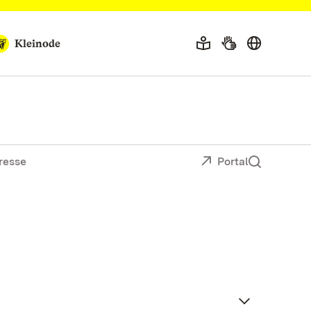
Kleinode
resse
Portal