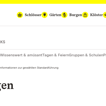
Schlösser
Gärten
Burgen
Klöster
CKS
Wissenswert & amüsant
Tagen & Feiern
Gruppen & Schulen
P
Informationen zur gewählten Standardführung
gen