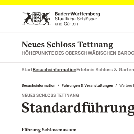
Zum Hauptinhalt springen
Neues Schloss Tettnang
HÖHEPUNKTE DES OBERSCHWÄBISCHEN BARO
Start
Besuchsinformation
Erlebnis Schloss & Garten
Besuchsinformation
Führungen & Veranstaltungen
Aktuell:
Weitere 
NEUES SCHLOSS TETTNANG
Standardführun
Führung Schlossmuseum