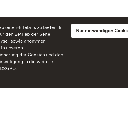
seiten-Erlebnis zu bieten. In
Nur notwendigen Cooki
für den Betrieb der Seite
lyse- sowie anonymen
 in unseren
peicherung der Cookies und den
inwilligung in die weitere
) DSGVO.
Staatliche Schlösser un
Baden-Württemberg
Kontakt
FAQ
Impressum
Datenschutz
Gebärdensprache
Leichte Sprache