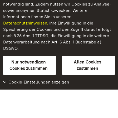
notwendig sind. Zudem nutzen wir Cookies zu Analyse-
sowie anonymen Statistikzwecken. Weitere
Informationen finden Sie in unseren
Datenschutzhinweisen.
Ihre Einwilligung in die
Neues Schloss Tettnang
Speicherung der Cookies und den Zugriff darauf erfolgt
nach § 25 Abs. 1 TTDSG, die Einwilligung in die weitere
Staatliche Schlösser und Gärten Baden-Württemberg
Datenverarbeitung nach Art. 6 Abs. 1 Buchstabe a)
DSGVO.
Kontakt
FAQ
Impressum
Datenschutz
Gebärdensprache
Leichte Sprache
Erklärung zur Barrierefreiheit
Nur notwendigen
Allen Cookies
BITV-konform (geprüfte Seiten)
Cookies zustimmen
zustimmen
Cookie-Einstellungen anzeigen
Weiteres
Portal
Monumente
Besuchen Sie uns auf
Facebook
Besuchen Sie uns auf
Instagram