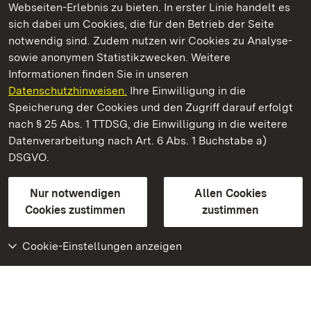
Webseiten-Erlebnis zu bieten. In erster Linie handelt es
Kommen. Staunen. Genießen.
sich dabei um Cookies, die für den Betrieb der Seite
notwendig sind. Zudem nutzen wir Cookies zu Analyse-
sowie anonymen Statistikzwecken. Weitere
Informationen finden Sie in unseren
Datenschutzhinweisen.
Ihre Einwilligung in die
Neues Schloss Tettnang
Speicherung der Cookies und den Zugriff darauf erfolgt
nach § 25 Abs. 1 TTDSG, die Einwilligung in die weitere
Staatliche Schlösser und Gärten Baden-Württemberg
Datenverarbeitung nach Art. 6 Abs. 1 Buchstabe a)
DSGVO.
Kontakt
FAQ
Impressum
Datenschutz
Gebärdensprache
Leichte Sprache
Erklärung zur Barrierefreiheit
Nur notwendigen
Allen Cookies
BITV-konform (geprüfte Seiten)
Cookies zustimmen
zustimmen
Cookie-Einstellungen anzeigen
Weiteres
Portal
Monumente
Besuchen Sie uns auf
Facebook