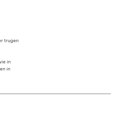
er trugen
ie in
en in