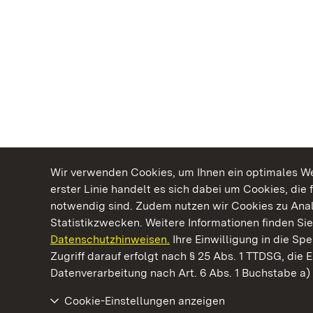
Wir verwenden Cookies, um Ihnen ein optimales Web
erster Linie handelt es sich dabei um Cookies, die 
notwendig sind. Zudem nutzen wir Cookies zu Ana
Statistikzwecken. Weitere Informationen finden Sie
Datenschutzhinweisen.
Ihre Einwilligung in die S
Kommen. Staunen. Genießen.
Zugriff darauf erfolgt nach § 25 Abs. 1 TTDSG, die E
Datenverarbeitung nach Art. 6 Abs. 1 Buchstabe a
Cookie-Einstellungen anzeigen