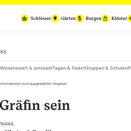
Schlösser
Gärten
Burgen
Klöster
CKS
Wissenswert & amüsant
Tagen & Feiern
Gruppen & Schulen
P
Informationen zum ausgewählten Angebot
Gräfin sein
TTNANG