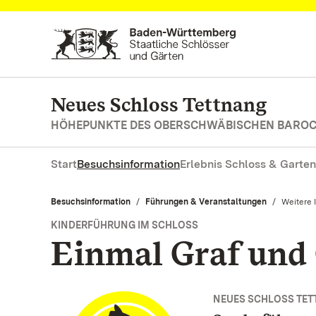
Zum Hauptinhalt springen
Neues Schloss Tettnang
HÖHEPUNKTE DES OBERSCHWÄBISCHEN BARO
Start
Besuchsinformation
Erlebnis Schloss & Garten
Besuchsinformation
Führungen & Veranstaltungen
Aktuell:
Weitere 
KINDERFÜHRUNG IM SCHLOSS
Einmal Graf und 
NEUES SCHLOSS TE