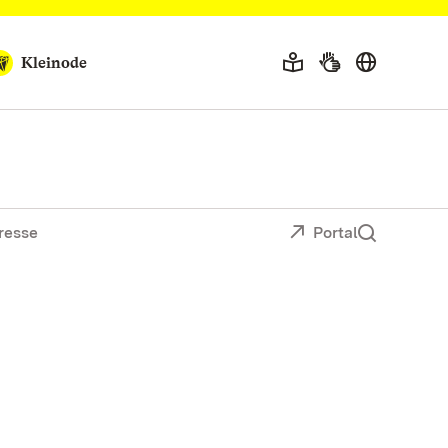
Kleinode
resse
Portal