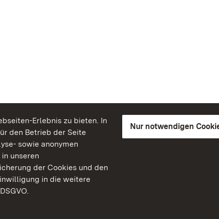
seiten-Erlebnis zu bieten. In
Nur notwendigen Cooki
für den Betrieb der Seite
lyse- sowie anonymen
 in unseren
peicherung der Cookies und den
inwilligung in die weitere
) DSGVO.
Staatliche Schlösser un
Baden-Württemberg