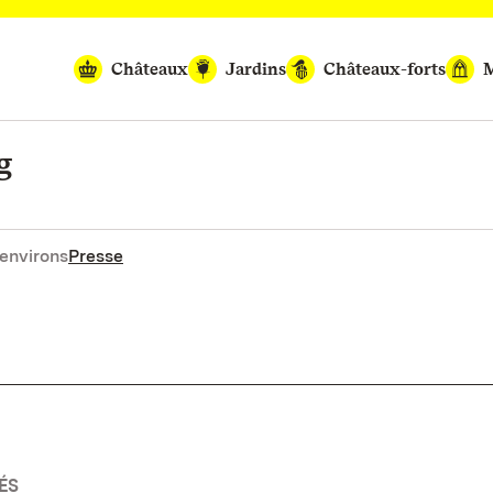
Châteaux
Jardins
Châteaux-forts
M
g
environs
Presse
ÉS