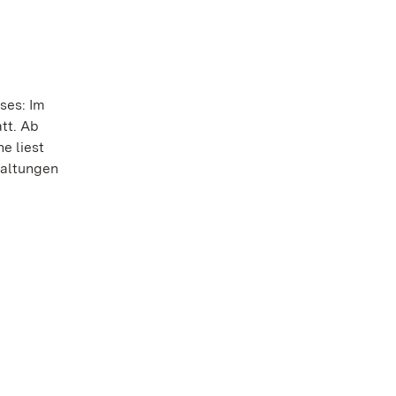
ses: Im
tt. Ab
e liest
taltungen