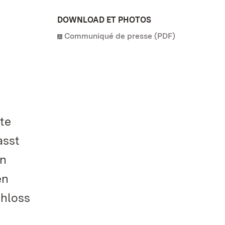
DOWNLOAD ET PHOTOS
Communiqué de presse (PDF)
te
asst
in
en
hloss