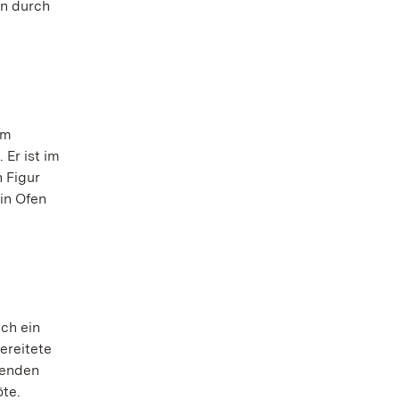
en durch
im
 Er ist im
 Figur
in Ofen
uch ein
bereitete
renden
öte.