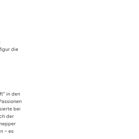
m
igur die
t“ in den
Passionen
ierte bei
ch der
hnepper
n – es