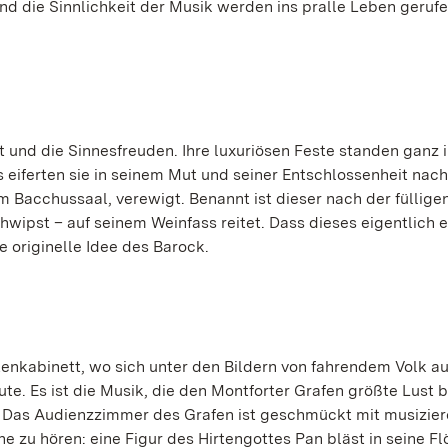
nd die Sinnlichkeit der Musik werden ins pralle Leben geruf
st und die Sinnesfreuden. Ihre luxuriösen Feste standen ganz 
eiferten sie in seinem Mut und seiner Entschlossenheit nach.
Bacchussaal, verewigt. Benannt ist dieser nach der fülligen
wipst – auf seinem Weinfass reitet. Dass dieses eigentlich e
e originelle Idee des Barock.
ntenkabinett, wo sich unter den Bildern von fahrendem Volk a
aute. Es ist die Musik, die den Montforter Grafen größte Lust 
. Das Audienzzimmer des Grafen ist geschmückt mit musizie
 zu hören: eine Figur des Hirtengottes Pan bläst in seine Fl