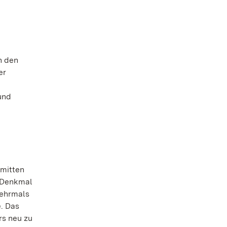
n den
er
und
nmitten
n Denkmal
mehrmals
e. Das
rs neu zu