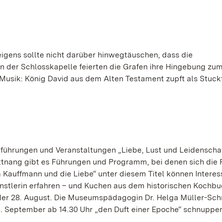
eigens sollte nicht darüber hinwegtäuschen, dass die
n der Schlosskapelle feierten die Grafen ihre Hingebung zu
 Musik: König David aus dem Alten Testament zupft als Stuckf
ührungen und Veranstaltungen „Liebe, Lust und Leidenschaf
nang gibt es Führungen und Programm, bei denen sich die 
 Kauffmann und die Liebe“ unter diesem Titel können Interess
ünstlerin erfahren – und Kuchen aus dem historischen Kochbu
d der 28. August. Die Museumspädagogin Dr. Helga Müller-Sc
4. September ab 14.30 Uhr „den Duft einer Epoche“ schnupper