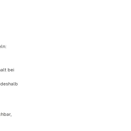
ln:
alt bei
 deshalb
chbar,