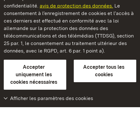
confidentialité.
avis de protection des données.
Le
Nouveau Château de Tettnang
consentement à l’enregistrement de cookies et l’accès à
ces derniers est effectué en conformité avec la loi
Châteaux et jardins publics du Bade-Wurtemberg
allemande sur la protection des données des
télécommunications et des télémédias (TTDSG), section
FAQ et réponses
Mentions légales
Protection des données
25 par. 1, le consentement au traitement ultérieur des
Explications sur l’accessibilité
données, avec le RGPD, art. 6 par. 1 point a).
BITV-konform (geprüfte Seiten)
Accepter
Accepter tous les
plus loin
uniquement les
cookies
cookies nécessaires
Accueil
Monuments
Afficher les paramètres des cookies
Rendez-nous visite
sur Facebook
Rendez-nous visite
sur Instagram
Rendez-nous visite
sur YouTube