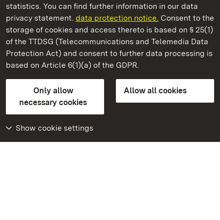
statistics. You can find further information in our data
privacy statement.
data protection notice.
Consent to the
storage of cookies and access thereto is based on § 25(1)
of the TTDSG (Telecommunications and Telemedia Data
Tettnang New Palace
Protection Act) and consent to further data processing is
based on Article 6(1)(a) of the GDPR.
State Palaces and Gardens of Baden-Wuerttemberg
Only allow
Allow all cookies
FAQ
Masthead
Data protection
necessary cookies
Declaration on barrier-free access
BITV-konform (geprüfte Seiten)
Show cookie settings
More
Home
Monuments
Visit our Facebook
page
Visit our Instagram
page