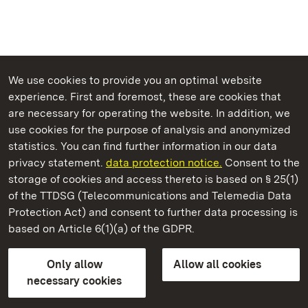
We use cookies to provide you an optimal website
experience. First and foremost, these are cookies that
are necessary for operating the website. In addition, we
use cookies for the purpose of analysis and anonymized
State Palaces and Gardens of Baden-Wuerttemberg
statistics. You can find further information in our data
privacy statement.
data protection notice.
Consent to the
storage of cookies and access thereto is based on § 25(1)
of the TTDSG (Telecommunications and Telemedia Data
Tettnang New Palace
Protection Act) and consent to further data processing is
based on Article 6(1)(a) of the GDPR.
State Palaces and Gardens of Baden-Wuerttemberg
Only allow
Allow all cookies
FAQ
Masthead
Data protection
necessary cookies
Declaration on barrier-free access