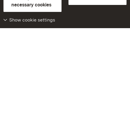
FAQ
Masthead
Data protection
necessary cookies
Declaration on barrier-free access
BITV-konform (geprüfte Seiten)
Show cookie settings
More
Home
Monuments
Visit our Facebook
page
Visit our Instagram
page
Visit our YouTube
channel
Get to know our apps
Google Play Store
App Store for iPhone