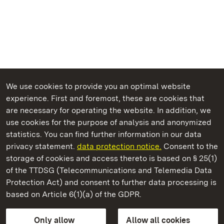
We use cookies to provide you an optimal website
experience. First and foremost, these are cookies that
are necessary for operating the website. In addition, we
use cookies for the purpose of analysis and anonymized
State Palaces and Gardens of Baden-Wuerttemberg
statistics. You can find further information in our data
privacy statement.
data protection notice.
Consent to the
storage of cookies and access thereto is based on § 25(1)
of the TTDSG (Telecommunications and Telemedia Data
Tettnang New Palace
Protection Act) and consent to further data processing is
based on Article 6(1)(a) of the GDPR.
State Palaces and Gardens of Baden-Wuerttemberg
Only allow
Allow all cookies