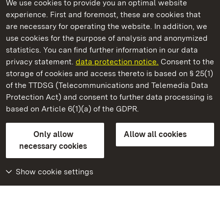
We use cookies to provide you an optimal website
experience. First and foremost, these are cookies that
are necessary for operating the website. In addition, we
use cookies for the purpose of analysis and anonymized
State Palaces and Gardens of Baden-Wuerttemberg
statistics. You can find further information in our data
privacy statement.
data protection notice.
Consent to the
storage of cookies and access thereto is based on § 25(1)
of the TTDSG (Telecommunications and Telemedia Data
Tettnang New Palace
Protection Act) and consent to further data processing is
based on Article 6(1)(a) of the GDPR.
State Palaces and Gardens of Baden-Wuerttemberg
Only allow
Allow all cookies
FAQ
Masthead
Data protection
necessary cookies
Declaration on barrier-free access
BITV-konform (geprüfte Seiten)
Show cookie settings
More
Home
Monuments