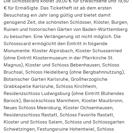
Die Schlosscard kostet 39,00 € für Erwachsene und 19,50
€ für Ermäßigte. Das Ticketheft ist ab dem ersten
Besuchstag ein Jahr lang gültig und bietet damit
genügend Zeit, die schönsten Schlösser, Klöster, Burgen,
Ruinen und historischen Gärten von Baden-Württemberg
zu besuchen. Eine Verlängerung ist nicht möglich. Die
Schlosscard ermöglicht den Eintritt in folgende
Monumente: Kloster Alpirsbach, Kloster Schussenried
(ohne Eintritt Klostermuseum in der Pfarrkirche St.
Magnus), Kloster und Schloss Bebenhausen, Schloss
Bruchsal, Schloss Heidelberg (ohne Bergbahnnutzung),
Botanischer Garten Karlsruhe, Großherzogliche
Grabkapelle Karlsruhe, Schloss Kirchheim,
Residenzschloss Ludwigsburg (ohne Eintritt Blühendes
Barock), Barockschloss Mannheim, Kloster Maulbronn,
Neues Schloss Meersburg, Kloster Ochsenhausen,
Residenzschloss Rastatt, Schloss Favorite Rastatt,
Kloster und Schloss Salem, Schloss und Schlossgarten
Schwetzingen, Festungsruine Hohentwiel, Schloss