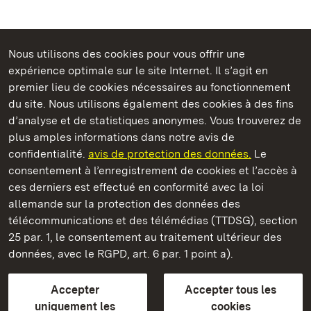
Nous utilisons des cookies pour vous offrir une
expérience optimale sur le site Internet. Il s’agit en
Châteaux et jardins publics du Bade-Wurtemberg
premier lieu de cookies nécessaires au fonctionnement
du site. Nous utilisons également des cookies à des fins
d’analyse et de statistiques anonymes. Vous trouverez de
plus amples informations dans notre avis de
confidentialité.
avis de protection des données.
Le
Nouveau Château de Tettnang
consentement à l’enregistrement de cookies et l’accès à
ces derniers est effectué en conformité avec la loi
Châteaux et jardins publics du Bade-Wurtemberg
allemande sur la protection des données des
télécommunications et des télémédias (TTDSG), section
FAQ et réponses
Mentions légales
Protection des données
25 par. 1, le consentement au traitement ultérieur des
Explications sur l’accessibilité
données, avec le RGPD, art. 6 par. 1 point a).
BITV-konform (geprüfte Seiten)
Accepter
Accepter tous les
plus loin
uniquement les
cookies