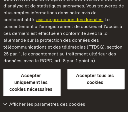
d’analyse et de statistiques anonymes. Vous trouverez de
plus amples informations dans notre avis de
confidentialité.
avis de protection des données.
Le
Nouveau Château de Tettnang
consentement à l’enregistrement de cookies et l’accès à
ces derniers est effectué en conformité avec la loi
Châteaux et jardins publics du Bade-Wurtemberg
allemande sur la protection des données des
télécommunications et des télémédias (TTDSG), section
FAQ et réponses
Mentions légales
Protection des données
25 par. 1, le consentement au traitement ultérieur des
Explications sur l’accessibilité
données, avec le RGPD, art. 6 par. 1 point a).
BITV-konform (geprüfte Seiten)
Accepter
Accepter tous les
plus loin
uniquement les
cookies
cookies nécessaires
Accueil
Monuments
Afficher les paramètres des cookies
Rendez-nous visite
sur Facebook
Rendez-nous visite
sur Instagram
Rendez-nous visite