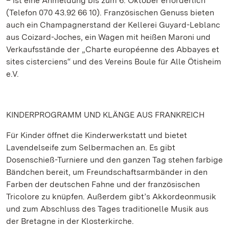
– ist eine Anmeldung bis zum 6. Oktober erforderlich
(Telefon 070 43.92 66 10). Französischen Genuss bieten
auch ein Champagnerstand der Kellerei Guyard-Leblanc
aus Coizard-Joches, ein Wagen mit heißen Maroni und
Verkaufsstände der „Charte européenne des Abbayes et
sites cisterciens“ und des Vereins Boule für Alle Ötisheim
e.V.
KINDERPROGRAMM UND KLÄNGE AUS FRANKREICH
Für Kinder öffnet die Kinderwerkstatt und bietet
Lavendelseife zum Selbermachen an. Es gibt
Dosenschieß-Turniere und den ganzen Tag stehen farbige
Bändchen bereit, um Freundschaftsarmbänder in den
Farben der deutschen Fahne und der französischen
Tricolore zu knüpfen. Außerdem gibt’s Akkordeonmusik
und zum Abschluss des Tages traditionelle Musik aus
der Bretagne in der Klosterkirche.