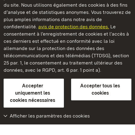
du site. Nous utilisons également des cookies à des fins
d’analyse et de statistiques anonymes. Vous trouverez de
plus amples informations dans notre avis de
confidentialité.
avis de protection des données.
Le
Nouveau Château de Tettnang
consentement à l’enregistrement de cookies et l’accès à
ces derniers est effectué en conformité avec la loi
Châteaux et jardins publics du Bade-Wurtemberg
allemande sur la protection des données des
télécommunications et des télémédias (TTDSG), section
FAQ et réponses
Mentions légales
Protection des données
25 par. 1, le consentement au traitement ultérieur des
Explications sur l’accessibilité
données, avec le RGPD, art. 6 par. 1 point a).
BITV-konform (geprüfte Seiten)
Accepter
Accepter tous les
plus loin
uniquement les
cookies
cookies nécessaires
Accueil
Monuments
Afficher les paramètres des cookies
Rendez-nous visite
sur Facebook
Rendez-nous visite
sur Instagram