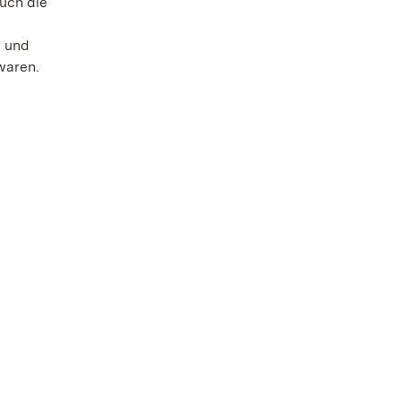
auch die
n und
waren.