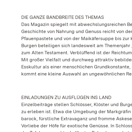
DIE GANZE BANDBREITE DES THEMAS
Das Magazin spiegelt mit abwechslungsreichen Bei
Geschichte von Nahrung und Genuss reicht von den
Pfauenpastete und von der Maikäfersuppe bis zur ku
Burgen beteiligen sich landesweit am Themenjahr „
zum Alten Testament. Verblüffend ist der Reichtum d
Mit großer Vielfalt und durchweg attraktiv bebild
Esskultur als einer menschlichen Grundkonstante, d
kommt eine kleine Auswahl an ungewöhnlichen Reze
EINLADUNGEN ZU AUSFLÜGEN INS LAND
Einzelbeiträge stellen Schlösser, Klöster und Burg
zu erleben ist. Etwa die Umgebung der Markgräfin 
barock, fürstliche Extravaganz und fromme Askese
Vorliebe der Höfe für exotische Genüsse. In Schlos