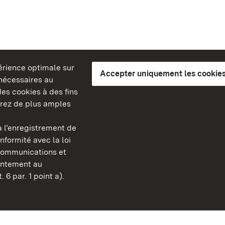
périence optimale sur
Accepter uniquement les cookies
s nécessaires au
es cookies à des fins
erez de plus amples
berg
 l’enregistrement de
Châteaux et jardins publ
nformité avec la loi
Bade-Wurtemberg
communications et
FAQ et réponses
sentement au
Mentions légales
 6 par. 1 point a).
Protection des données
Explications sur l’accessi
BITV-konform (geprüfte S