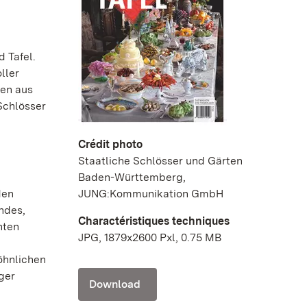
 Tafel.
ller
ten aus
Schlösser
Crédit photo
Staatliche Schlösser und Gärten
Baden-Württemberg,
den
JUNG:Kommunikation GmbH
ndes,
Charactéristiques techniques
nten
JPG, 1879x2600 Pxl, 0.75 MB
öhnlichen
ger
Download