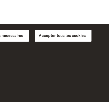
 nécessaires
Accepter tous les cookies
ics du
plus loin
Accueil
Monuments
Rendez-nous visite sur
Facebook
Rendez-nous visite sur
bilité
Instagram
eiten)
Rendez-nous visite sur YouTube