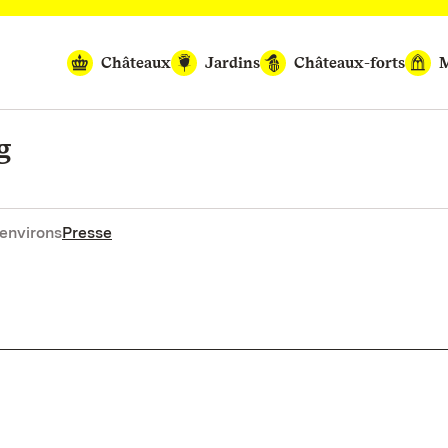
Châteaux
Jardins
Châteaux-forts
M
g
environs
Presse