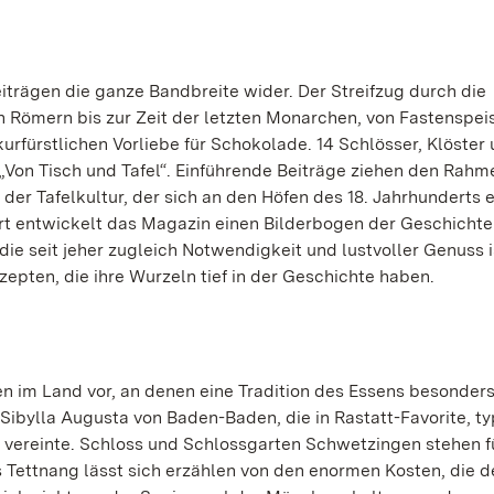
trägen die ganze Bandbreite wider. Der Streifzug durch die
 Römern bis zur Zeit der letzten Monarchen, von Fastenspeis
rfürstlichen Vorliebe für Schokolade. 14 Schlösser, Klöster
Von Tisch und Tafel“. Einführende Beiträge ziehen den Rahm
er Tafelkultur, der sich an den Höfen des 18. Jahrhunderts e
ert entwickelt das Magazin einen Bilderbogen der Geschichte
ie seit jeher zugleich Notwendigkeit und lustvoller Genuss i
pten, die ihre Wurzeln tief in der Geschichte haben.
en im Land vor, an denen eine Tradition des Essens besonders
Sibylla Augusta von Baden-Baden, die in Rastatt-Favorite, ty
 vereinte. Schloss und Schlossgarten Schwetzingen stehen f
s Tettnang lässt sich erzählen von den enormen Kosten, die d