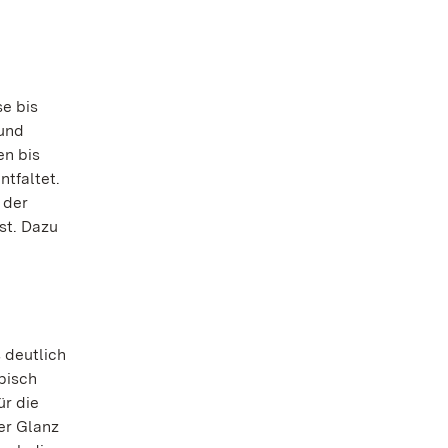
e bis
 und
en bis
ntfaltet.
 der
st. Dazu
 deutlich
pisch
ür die
er Glanz