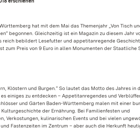
018 erschienen
Württemberg hat mit dem Mai das Themenjahr „Von Tisch und
en“ begonnen. Gleichzeitig ist ein Magazin zu diesem Jahr vo
s reich bebildert Lesefutter und appetitanregende Geschich
st zum Preis von 9 Euro in allen Monumenten der Staatliche 
ern, Klöstern und Burgen.“ So lautet das Motto des Jahres in 
es einiges zu entdecken – Appetitanregendes und Verblüffe
Schlösser und Gärten Baden-Württemberg malen mit einer bu
er Kulturgeschichte der Ernährung. Bei Familienfesten und
, Verkostungen, kulinarischen Events und bei vielen ungew
 und Fastenzeiten im Zentrum – aber auch die Herkunft heuti