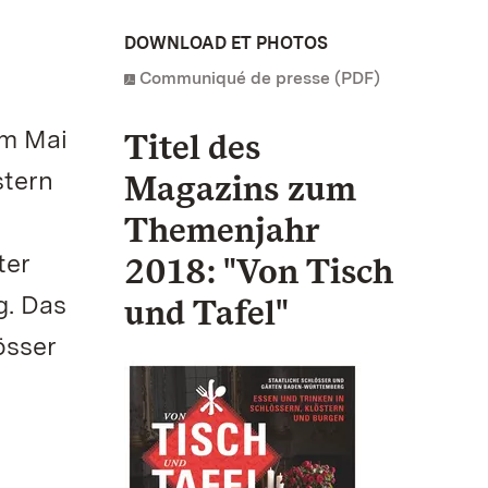
DOWNLOAD ET PHOTOS
Communiqué de presse (PDF)
em Mai
Titel des
stern
Magazins zum
Themenjahr
ter
2018: "Von Tisch
g. Das
und Tafel"
össer