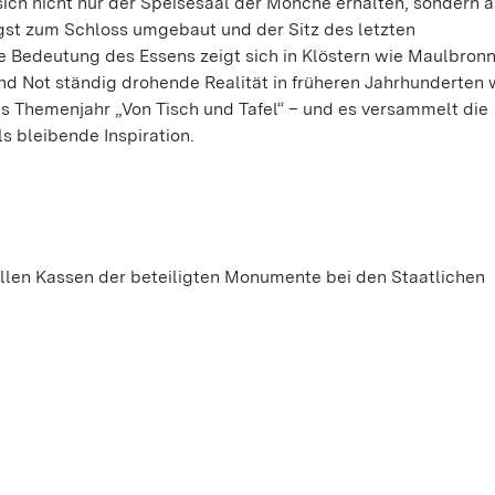
sich nicht nur der Speisesaal der Mönche erhalten, sondern 
ngst zum Schloss umgebaut und der Sitz des letzten
e Bedeutung des Essens zeigt sich in Klöstern wie Maulbron
nd Not ständig drohende Realität in früheren Jahrhunderten 
s Themenjahr „Von Tisch und Tafel“ – und es versammelt die
 bleibende Inspiration.
n allen Kassen der beteiligten Monumente bei den Staatlichen