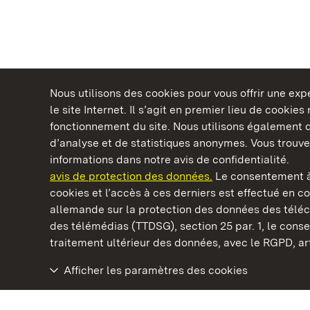
Nous utilisons des cookies pour vous offrir une ex
le site Internet. Il s’agit en premier lieu de cookie
fonctionnement du site. Nous utilisons également d
d’analyse et de statistiques anonymes. Vous trouv
Châteaux et jardins publics du Bade-Wurtem
informations dans notre avis de confidentialité.
avis de protection des données.
Le consentement à
cookies et l’accès à ces derniers est effectué en co
allemande sur la protection des données des télé
des télémédias (TTDSG), section 25 par. 1, le con
Nouveau Château de Tettnang
traitement ultérieur des données, avec le RGPD, art.
Afficher les paramètres des cookies