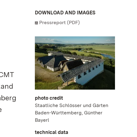
DOWNLOAD AND IMAGES
Pressreport (PDF)
 CMT
tand
mberg
photo credit
Staatliche Schlösser und Gärten
e
Baden-Württemberg, Günther
r
Bayerl
technical data