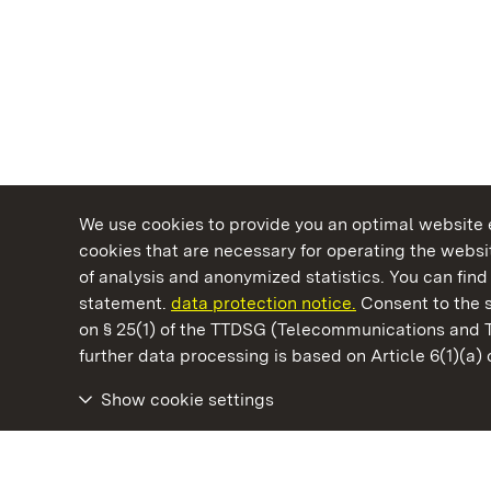
We use cookies to provide you an optimal website e
cookies that are necessary for operating the websit
of analysis and anonymized statistics. You can find 
statement.
data protection notice.
Consent to the s
on § 25(1) of the TTDSG (Telecommunications and 
State Palaces and Gardens of Baden-Wuertt
further data processing is based on Article 6(1)(a)
Show cookie settings
Tettnang New Palace