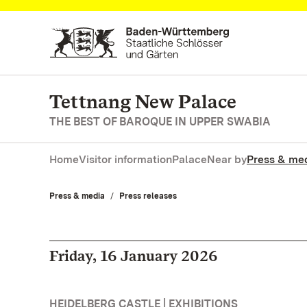
Navigate to main page
Tettnang New Palace
THE BEST OF BAROQUE IN UPPER SWABIA
Home
Visitor information
Palace
Near by
Press & me
Press & media
Press releases
Friday, 16 January 2026
HEIDELBERG CASTLE | EXHIBITIONS