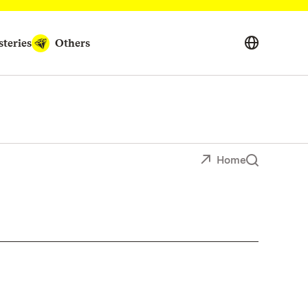
teries
Others
Home