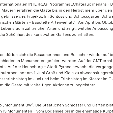
 internationalen INTERREG-Programms „Châteaux rhénans - 
en Mauern erfahren die Gäste bis in den Herbst mehr über den
ergebnisse des Projekts. Im Schloss und Schlossgarten Schw
schen Gärten – Baustelle Artenvielfalt“. Von April bis Oktob
s Lebensraum zahlreicher Arten und zeigt, welche Anpassun
ie Schönheit des kunstvollen Gartens zu erhalten.
en dürfen sich die Besucherinnen und Besucher wieder auf b
erschiedenen Monumenten gefeiert werden. Auf der CMT erhalt
ents. Auf der Heuneburg – Stadt Pyrene erwacht die Vergange
aulbronn lädt am 1. Juni Groß und Klein zu abwechslungsre
sserlebnistag im Juni und beim Erlebnistag im Kloster im O
m die Gäste mit vielfältigen Aktionen zu begeistern.
pp „Monument BW“. Die Staatlichen Schlösser und Gärten biet
n 13 Monumenten – vom Bodensee bis in die ehemalige Kurpf