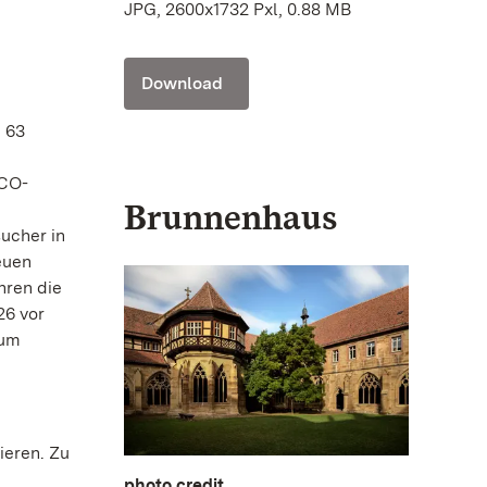
JPG, 2600x1732 Pxl, 0.88 MB
Download
 63
SCO-
Brunnenhaus
ucher in
euen
hren die
26 vor
zum
ieren. Zu
photo credit