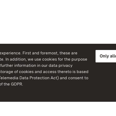
xperience. First and foremost, these are
Only al
e. In addition, we use cookies for the purpose
further information in our data privacy
torage of cookies and access thereto is based
Telemedia Data Protection Act) and consent to
emberg
 of the GDPR.
State Palaces and Garde
Baden-Wuerttemberg
FAQ