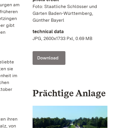
Burgen am
Foto: Staatliche Schlösser und
 früheren
Gärten Baden-Württemberg,
etzingen
Günther Bayerl
er gibt
technical data
gen
JPG, 2600x1733 Pxl, 0.69 MB
Download
eliebte
en sie
nheit im
ichen
ktober
Prächtige Anlage
en ihren
alz, von