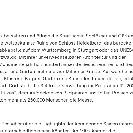
s bewahren und öffnen die Staatlichen Schlösser und Gärten
e weltbekannte Ruine von Schloss Heidelberg, das barocke
rabkapelle auf dem Württemberg in Stuttgart oder das UNE
walds. Mit ihrer unverwechselbaren Architektur und den
Monumente jährlich hunderttausende Besucherinnen und Bes
sser und Gärten mehr als vier Millionen Gäste. Auf welche n
n, Klöstern, Burgen, Gärten und Kleinoden freuen dürfen, erfa
rt. Dort stellt die Schlösserverwaltung ihr Programm für 20
 Lukas“, dem Aufdecken von Bildpaaren und tollen Preisen 
hten mehr als 260.000 Menschen die Messe.
 Besucher über die Highlights der kommenden Saison inform
 unterschiedlicher sein könnten. Ab März kommt die