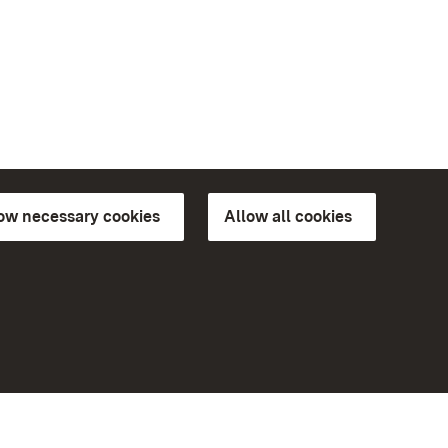
low necessary cookies
Allow all cookies
ns of
More
Home
Monuments