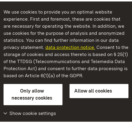
We use cookies to provide you an optimal website
experience. First and foremost, these are cookies that
are necessary for operating the website. In addition, we
use cookies for the purpose of analysis and anonymized
State Palaces and Gardens of Baden-Wuerttemberg
statistics. You can find further information in our data
privacy statement.
data protection notice.
Consent to the
storage of cookies and access thereto is based on § 25(1)
of the TTDSG (Telecommunications and Telemedia Data
Tettnang New Palace
Protection Act) and consent to further data processing is
based on Article 6(1)(a) of the GDPR.
State Palaces and Gardens of Baden-Wuerttemberg
Only allow
Allow all cookies
FAQ
Masthead
Data protection
necessary cookies
Declaration on barrier-free access
BITV-konform (geprüfte Seiten)
Show cookie settings
More