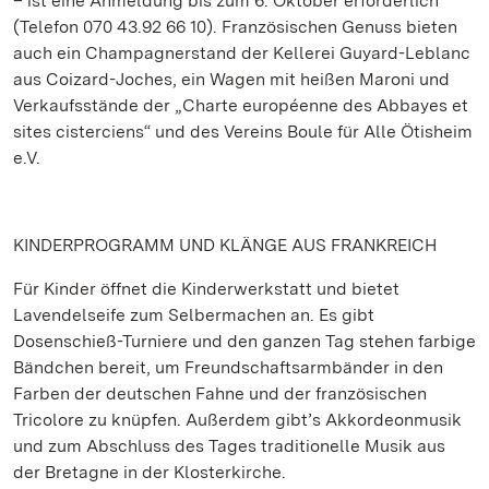
– ist eine Anmeldung bis zum 6. Oktober erforderlich
(Telefon 070 43.92 66 10). Französischen Genuss bieten
auch ein Champagnerstand der Kellerei Guyard-Leblanc
aus Coizard-Joches, ein Wagen mit heißen Maroni und
Verkaufsstände der „Charte européenne des Abbayes et
sites cisterciens“ und des Vereins Boule für Alle Ötisheim
e.V.
KINDERPROGRAMM UND KLÄNGE AUS FRANKREICH
Für Kinder öffnet die Kinderwerkstatt und bietet
Lavendelseife zum Selbermachen an. Es gibt
Dosenschieß-Turniere und den ganzen Tag stehen farbige
Bändchen bereit, um Freundschaftsarmbänder in den
Farben der deutschen Fahne und der französischen
Tricolore zu knüpfen. Außerdem gibt’s Akkordeonmusik
und zum Abschluss des Tages traditionelle Musik aus
der Bretagne in der Klosterkirche.