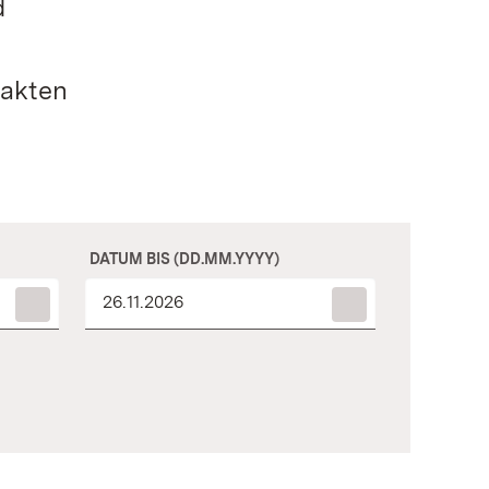
d
xakten
DATUM BIS (DD.MM.YYYY)