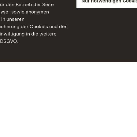
Nur notwendigen Cooki
für den Betrieb der Seite
lyse- sowie anonymen
 in unseren
peicherung der Cookies und den
inwilligung in die weitere
) DSGVO.
Staatliche Schlösser un
Baden-Württemberg
Kontakt
FAQ
Impressum
Datenschutz
Gebärdensprache
Leichte Sprache
Erklärung zur Barrierefre
BITV-konform (geprüfte S