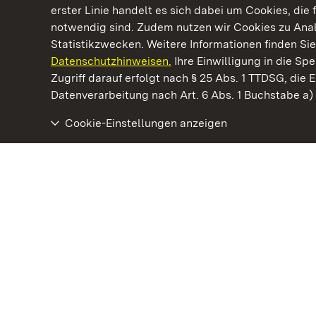
erster Linie handelt es sich dabei um Cookies, die 
notwendig sind. Zudem nutzen wir Cookies zu Ana
Statistikzwecken. Weitere Informationen finden Sie
Datenschutzhinweisen.
Ihre Einwilligung in die S
Kommen. Staunen. Genießen.
Zugriff darauf erfolgt nach § 25 Abs. 1 TTDSG, die E
Datenverarbeitung nach Art. 6 Abs. 1 Buchstabe a
Cookie-Einstellungen anzeigen
Neues Schloss Tettnang