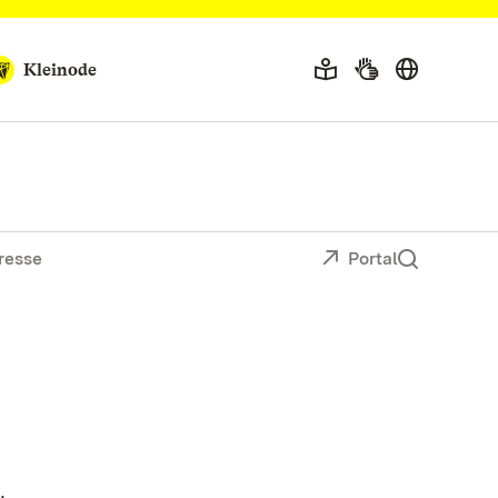
Kleinode
resse
Portal