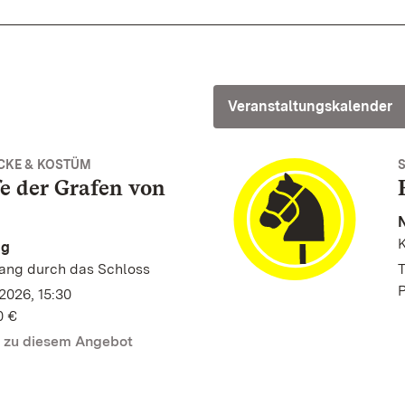
Veranstaltungskalender
CKE & KOSTÜM
e der Grafen von
K
ng
gang durch das Schloss
T
P
2026, 15:30
0 €
n zu diesem Angebot