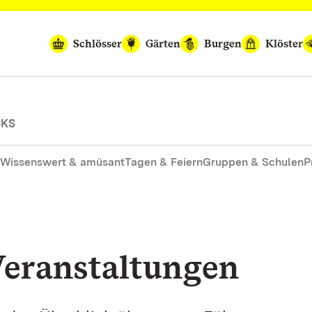
Schlösser
Gärten
Burgen
Klöster
CKS
Wissenswert & amüsant
Tagen & Feiern
Gruppen & Schulen
P
eranstaltungen